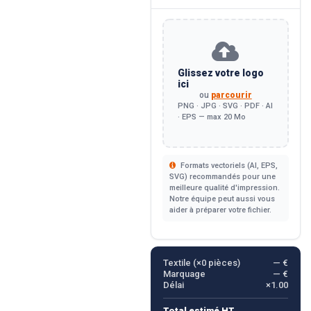
Glissez votre logo
ici
ou
parcourir
PNG · JPG · SVG · PDF · AI
· EPS — max 20 Mo
Formats vectoriels (AI, EPS,
SVG) recommandés pour une
meilleure qualité d'impression.
Notre équipe peut aussi vous
aider à préparer votre fichier.
Textile (×
0
pièces)
— €
Marquage
— €
Délai
×1.00
Total estimé HT