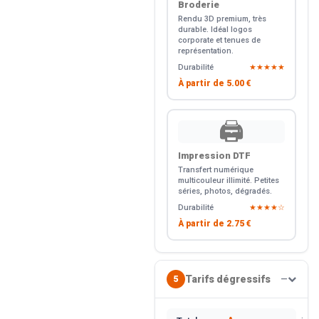
Broderie
Rendu 3D premium, très
durable. Idéal logos
corporate et tenues de
représentation.
Durabilité
★★★★★
À partir de
5.00 €
🖨️
Impression DTF
Transfert numérique
multicouleur illimité. Petites
séries, photos, dégradés.
Durabilité
★★★★☆
À partir de
2.75 €
Tarifs dégressifs
5
—