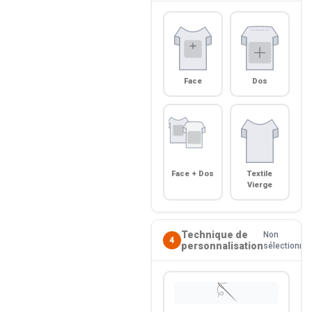
Face
Dos
Face + Dos
Textile
Vierge
Technique de
Non
4
personnalisation
sélectionné
🪡