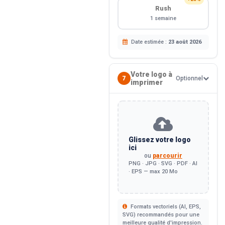
Rush
1 semaine
Date estimée :
23 août 2026
Votre logo à
7
Optionnel
imprimer
Glissez votre logo
ici
ou
parcourir
PNG · JPG · SVG · PDF · AI
· EPS — max 20 Mo
Formats vectoriels (AI, EPS,
SVG) recommandés pour une
meilleure qualité d'impression.