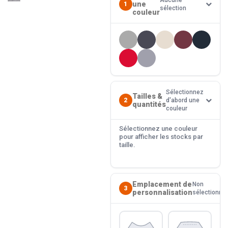
Aucune
une
1
sélection
couleur
Sélectionnez
Tailles &
2
d'abord une
quantités
couleur
Sélectionnez une couleur
pour afficher les stocks par
taille.
Emplacement de
Non
3
personnalisation
sélectionné