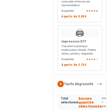
corporate et tenues de
représentation.
Durabilité
★★★★★
À partir de
5.00 €
🖨️
Impression DTF
Transfert numérique
multicouleur illimité. Petites
séries, photos, dégradés.
Durabilité
★★★★☆
À partir de
2.75 €
Tarifs dégressifs
5
—
Aucune
Total
min.
quantité
sélectionné
1
sélectionnée
:
pièce