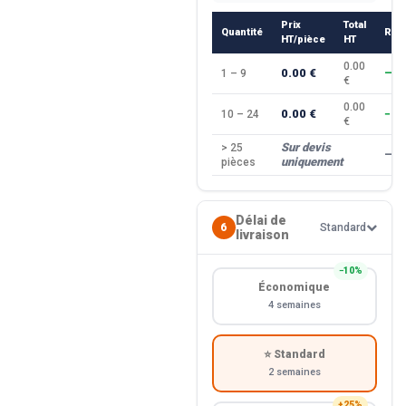
Prix
Total
Quantité
Rem
HT/pièce
HT
0.00
0.00 €
1 – 9
—
€
0.00
0.00 €
10 – 24
−10
€
Sur devis
> 25
—
uniquement
pièces
Délai de
6
Standard
livraison
−10%
Économique
4 semaines
⭐ Standard
2 semaines
+25%