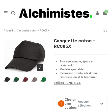
0
Accueil
Casquette coton - RC005X
Casquette coton -
RC005X
Tissage souple, épais et
résistant.
Modèle ajustable.
Panneaux frontal idéal pour
l'impression et la broderie.
Tailles :
ONE SIZE
Choisir
Aucune
une
1
sélection
couleur