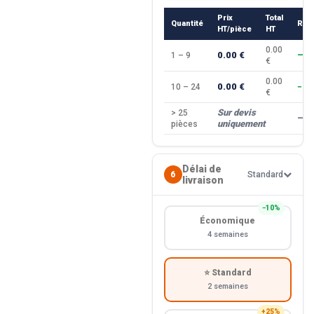
Prix
Total
Quantité
Rem
HT/pièce
HT
0.00
0.00 €
1 – 9
—
€
0.00
0.00 €
10 – 24
−10
€
Sur devis
> 25
—
uniquement
pièces
Délai de
6
Standard
livraison
−10%
Économique
4 semaines
⭐ Standard
2 semaines
+25%