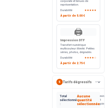
corporate et tenues de
représentation.
Durabilité
★★★★★
À partir de
5.00 €
🖨️
Impression DTF
Transfert numérique
multicouleur illimité. Petites
séries, photos, dégradés.
Durabilité
★★★★☆
À partir de
2.75 €
Tarifs dégressifs
5
—
Aucune
Total
min.
quantité
sélectionné
1
sélectionnée
:
pièce