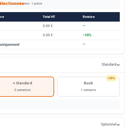
électionnée
min. 1 pièce
èce
Total HT
Remise
0.00 €
—
0.00 €
−10%
 uniquement
—
Standard
+25%
⭐ Standard
Rush
2 semaines
1 semaine
Optionnel