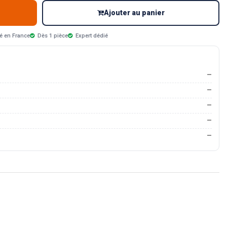
Ajouter au panier
é en France
Dès 1 pièce
Expert dédié
—
—
—
—
—