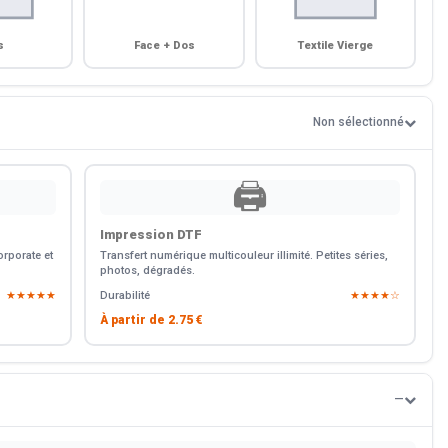
s
Face + Dos
Textile Vierge
Non sélectionné
🖨️
Impression DTF
rporate et
Transfert numérique multicouleur illimité. Petites séries,
photos, dégradés.
★★★★★
Durabilité
★★★★☆
À partir de
2.75 €
—