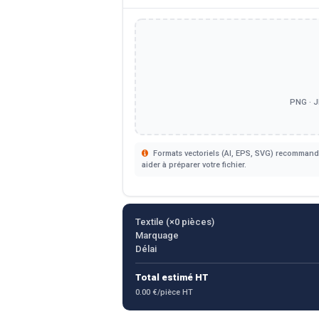
PNG · J
Formats vectoriels (AI, EPS, SVG) recommandé
aider à préparer votre fichier.
Textile (×
0
pièces)
Marquage
Délai
Total estimé HT
0.00 €/pièce HT