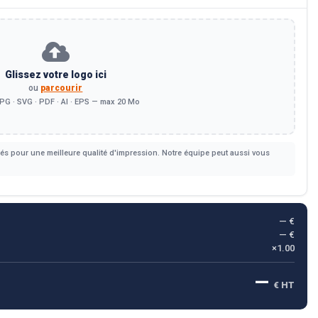
Glissez votre logo ici
ou
parcourir
PG · SVG · PDF · AI · EPS — max 20 Mo
s pour une meilleure qualité d'impression. Notre équipe peut aussi vous
— €
— €
×1.00
—
€ HT