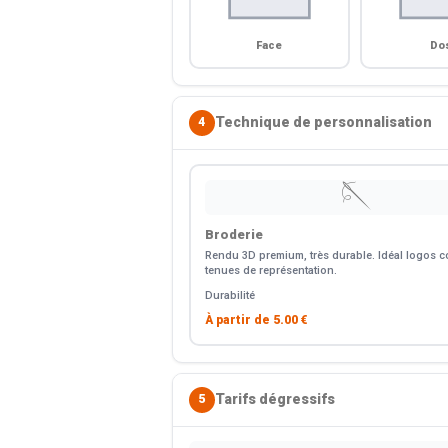
Face
Do
Technique de personnalisation
4
🪡
Broderie
Rendu 3D premium, très durable. Idéal logos co
tenues de représentation.
Durabilité
À partir de
5.00 €
Tarifs dégressifs
5