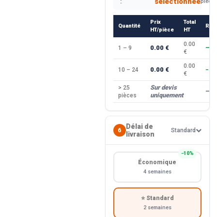
sélectionnée
:
pièce
Prix
Total
Quantité
Rem
HT/pièce
HT
0.00
0.00 €
1 – 9
—
€
0.00
0.00 €
10 – 24
−10
€
Sur devis
> 25
—
uniquement
pièces
Délai de
6
Standard
livraison
−10%
Économique
4 semaines
⭐ Standard
2 semaines