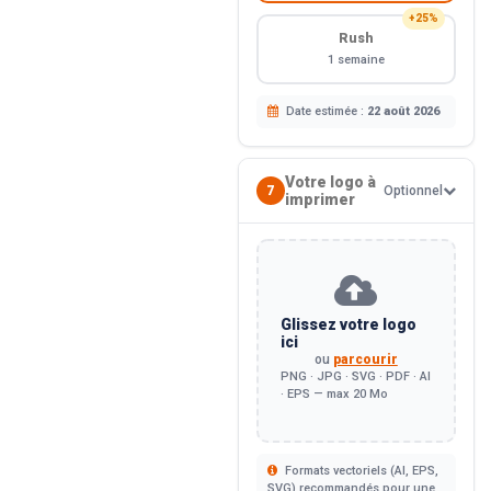
+25%
Rush
1 semaine
Date estimée :
22 août 2026
Votre logo à
7
Optionnel
imprimer
Glissez votre logo
ici
ou
parcourir
PNG · JPG · SVG · PDF · AI
· EPS — max 20 Mo
Formats vectoriels (AI, EPS,
SVG) recommandés pour une