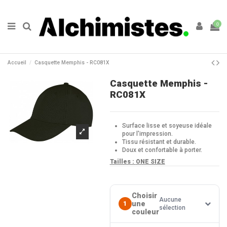
0
Accueil
Casquette Memphis - RC081X
Casquette Memphis -
RC081X
Surface lisse et soyeuse idéale
pour l'impression.
Tissu résistant et durable.
Doux et confortable à porter.
Tailles :
ONE SIZE
Choisir
Aucune
une
1
sélection
couleur