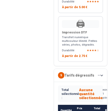
Durabilité
★★★★★
À partir de
5.00 €
🖨️
Impression DTF
Transfert numérique
multicouleur illimité. Petites
séries, photos, dégradés.
Durabilité
★★★★☆
À partir de
2.75 €
Tarifs dégressifs
5
—
Aucune
Total
min.
quantité
sélectionné
1
sélectionnée
:
pièce
Prix
Total
Quantité
Rem