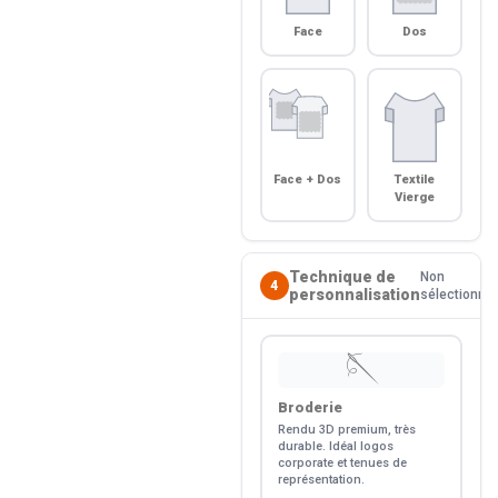
Face
Dos
Face + Dos
Textile
Vierge
Technique de
Non
4
personnalisation
sélectionné
🪡
Broderie
Rendu 3D premium, très
durable. Idéal logos
corporate et tenues de
représentation.