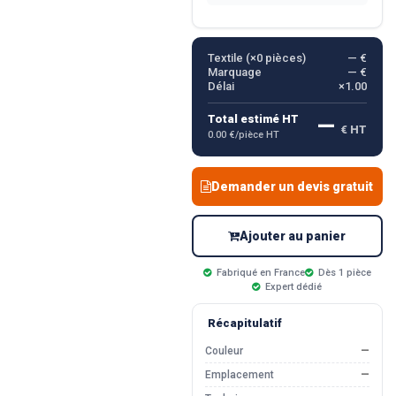
Textile (×
0
pièces)
— €
Marquage
— €
Délai
×1.00
—
Total estimé HT
€ HT
0.00 €/pièce HT
Demander un devis gratuit
Ajouter au panier
Fabriqué en France
Dès 1 pièce
Expert dédié
Récapitulatif
Couleur
—
Emplacement
—