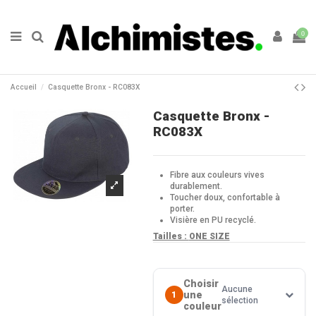
0
Accueil
Casquette Bronx - RC083X
Casquette Bronx -
RC083X
Fibre aux couleurs vives
durablement.
Toucher doux, confortable à
porter.
Visière en PU recyclé.
Tailles :
ONE SIZE
Choisir
Aucune
une
1
sélection
couleur