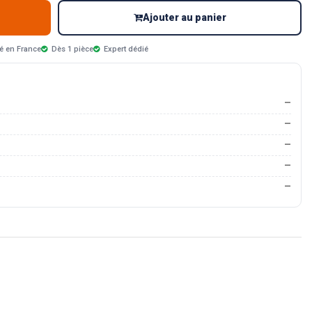
Ajouter au panier
é en France
Dès 1 pièce
Expert dédié
—
—
—
—
—