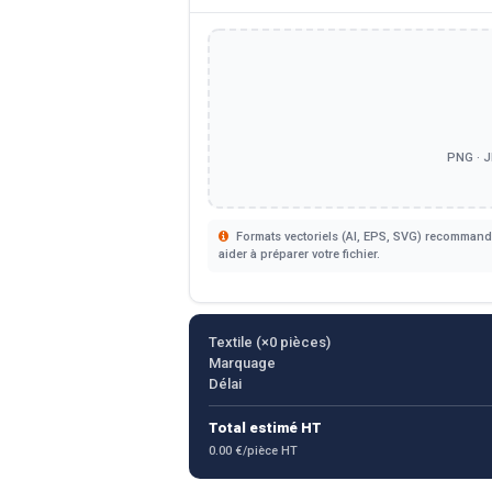
PNG · J
Formats vectoriels (AI, EPS, SVG) recommandé
aider à préparer votre fichier.
Textile (×
0
pièces)
Marquage
Délai
Total estimé HT
0.00 €/pièce HT