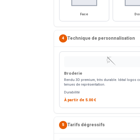
Face
Do
Technique de personnalisation
4
🪡
Broderie
Rendu 3D premium, très durable. Idéal logos co
tenues de représentation.
Durabilité
À partir de
5.00 €
Tarifs dégressifs
5