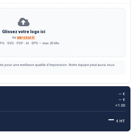
Glissez votre logo ici
ou
parcourir
PG · SVG · PDF · AI · EPS — max 20 Mo
s pour une meilleure qualité d'impression. Notre équipe peut aussi vous
— €
— €
×1.00
—
€ HT