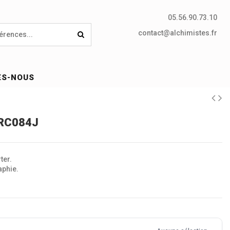
05.56.90.73.10
contact@alchimistes.fr
ES-NOUS
 RC084J
ter.
aphie.