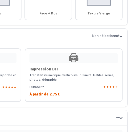
s
Face + Dos
Textile Vierge
Non sélectionné
🖨️
Impression DTF
rporate et
Transfert numérique multicouleur illimité. Petites séries,
photos, dégradés.
★★★★★
Durabilité
★★★★☆
À partir de
2.75 €
—