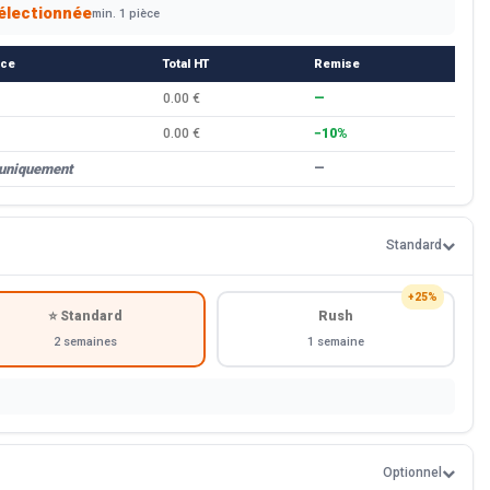
électionnée
min. 1 pièce
èce
Total HT
Remise
0.00 €
—
0.00 €
−10%
 uniquement
—
Standard
+25%
⭐ Standard
Rush
2 semaines
1 semaine
Optionnel