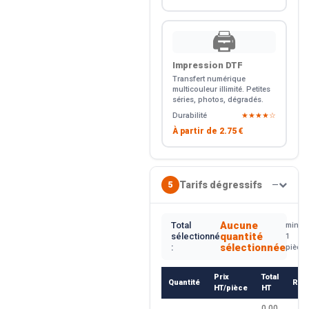
🖨️
Impression DTF
Transfert numérique
multicouleur illimité. Petites
séries, photos, dégradés.
Durabilité
★★★★☆
À partir de
2.75 €
Tarifs dégressifs
5
—
Aucune
Total
min.
quantité
sélectionné
1
sélectionnée
:
pièce
Prix
Total
Quantité
Rem
HT/pièce
HT
0.00