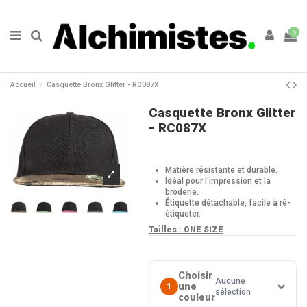
0
Accueil
Casquette Bronx Glitter - RC087X
Casquette Bronx Glitter
- RC087X
Matière résistante et durable.
Idéal pour l'impression et la
broderie.
Étiquette détachable, facile à ré-
étiqueter.
Tailles :
ONE SIZE
Choisir
Aucune
une
1
sélection
couleur