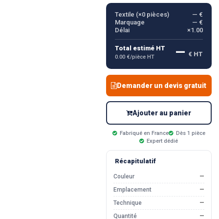
Textile (×
0
pièces)
— €
Marquage
— €
Délai
×1.00
—
Total estimé HT
€ HT
0.00 €/pièce HT
Demander un devis gratuit
Ajouter au panier
Fabriqué en France
Dès 1 pièce
Expert dédié
Récapitulatif
Couleur
—
Emplacement
—
Technique
—
Quantité
—