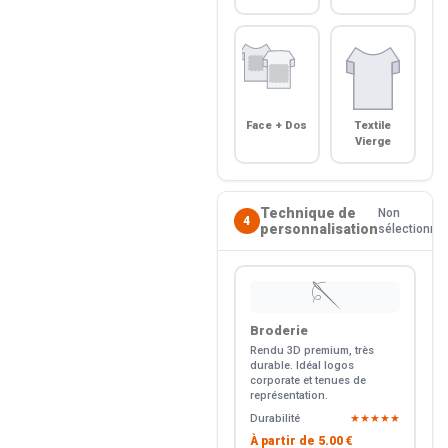
Face + Dos
Textile
Vierge
Technique de
Non
4
personnalisation
sélectionné
🪡
Broderie
Rendu 3D premium, très
durable. Idéal logos
corporate et tenues de
représentation.
Durabilité
★★★★★
À partir de
5.00 €