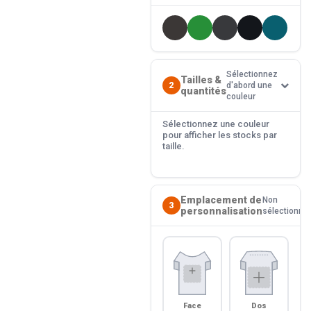
Sélectionnez
Tailles &
2
d'abord une
quantités
couleur
Sélectionnez une couleur
pour afficher les stocks par
taille.
Emplacement de
Non
3
personnalisation
sélectionné
Face
Dos