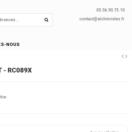
05.56.90.73.10
contact@alchimistes.fr
ES-NOUS
T - RC089X
hie.