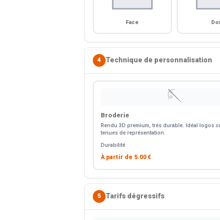
Face
Do
Technique de personnalisation
4
🪡
Broderie
Rendu 3D premium, très durable. Idéal logos co
tenues de représentation.
Durabilité
À partir de
5.00 €
Tarifs dégressifs
5