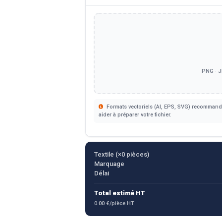
PNG · J
Formats vectoriels (AI, EPS, SVG) recommandé
aider à préparer votre fichier.
Textile (×
0
pièces)
Marquage
Délai
Total estimé HT
0.00 €/pièce HT