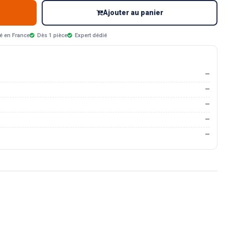
Ajouter au panier
é en France
Dès 1 pièce
Expert dédié
—
—
—
—
—