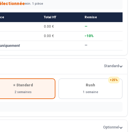
électionnée
min. 1 pièce
èce
Total HT
Remise
0.00 €
—
0.00 €
−10%
 uniquement
—
Standard
+25%
⭐ Standard
Rush
2 semaines
1 semaine
Optionnel