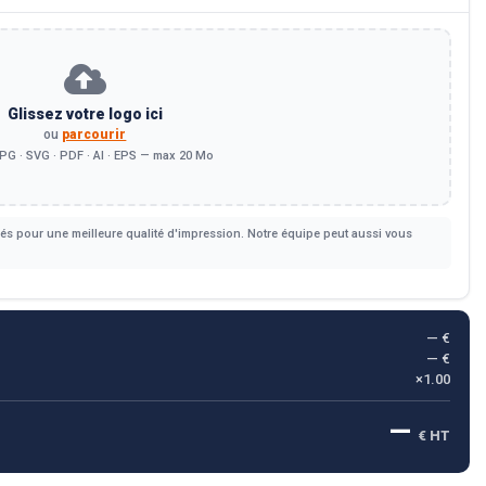
Glissez votre logo ici
ou
parcourir
PG · SVG · PDF · AI · EPS — max 20 Mo
s pour une meilleure qualité d'impression. Notre équipe peut aussi vous
— €
— €
×1.00
—
€ HT