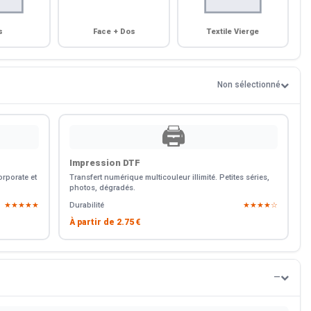
s
Face + Dos
Textile Vierge
Non sélectionné
🖨️
Impression DTF
rporate et
Transfert numérique multicouleur illimité. Petites séries,
photos, dégradés.
★★★★★
Durabilité
★★★★☆
À partir de
2.75 €
—