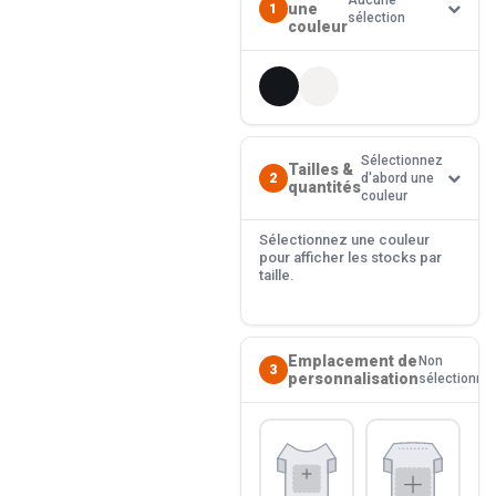
Aucune
une
1
sélection
couleur
Sélectionnez
Tailles &
2
d'abord une
quantités
couleur
Sélectionnez une couleur
pour afficher les stocks par
taille.
Emplacement de
Non
3
personnalisation
sélectionné