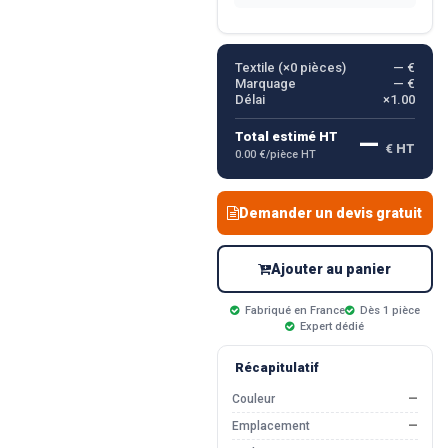
Textile (×
0
pièces)
— €
Marquage
— €
Délai
×1.00
—
Total estimé HT
€ HT
0.00 €/pièce HT
Demander un devis gratuit
Ajouter au panier
Fabriqué en France
Dès 1 pièce
Expert dédié
Récapitulatif
Couleur
—
Emplacement
—