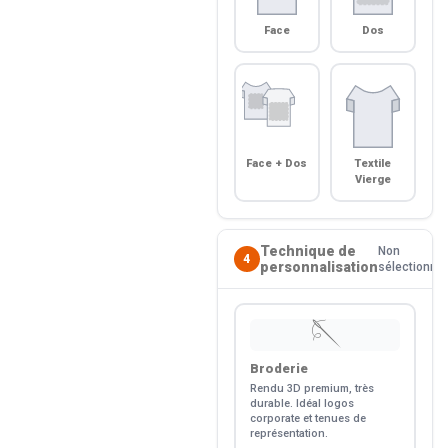
Face
Dos
Face + Dos
Textile
Vierge
Technique de
Non
4
personnalisation
sélectionné
🪡
Broderie
Rendu 3D premium, très
durable. Idéal logos
corporate et tenues de
représentation.