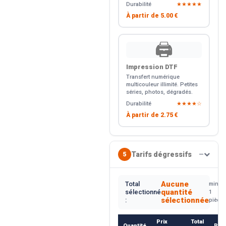
Durabilité
★★★★★
À partir de
5.00 €
🖨️
Impression DTF
Transfert numérique
multicouleur illimité. Petites
séries, photos, dégradés.
Durabilité
★★★★☆
À partir de
2.75 €
Tarifs dégressifs
5
—
Aucune
Total
min.
quantité
sélectionné
1
sélectionnée
:
pièce
Prix
Total
Quantité
Rem