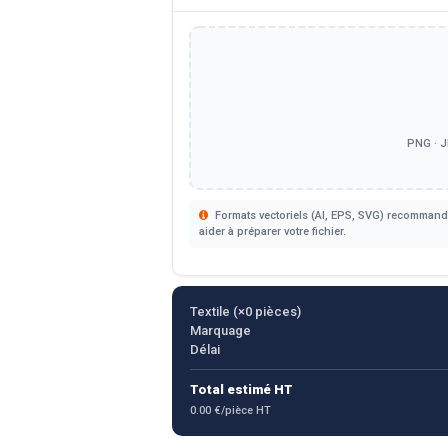
PNG · J
Formats vectoriels (AI, EPS, SVG) recommandé
aider à préparer votre fichier.
Textile (×
0
pièces)
Marquage
Délai
Total estimé HT
0.00 €/pièce HT