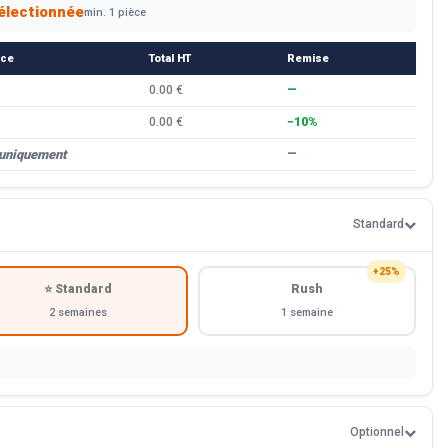
électionnée
min. 1 pièce
èce
Total HT
Remise
0.00 €
—
0.00 €
−10%
 uniquement
—
Standard
+25%
⭐ Standard
Rush
2 semaines
1 semaine
Optionnel