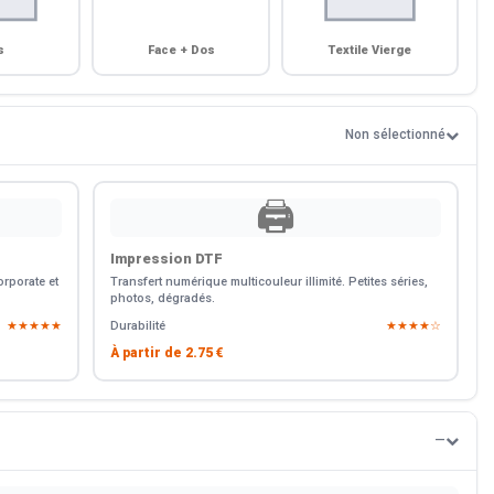
s
Face + Dos
Textile Vierge
Non sélectionné
🖨️
Impression DTF
rporate et
Transfert numérique multicouleur illimité. Petites séries,
photos, dégradés.
★★★★★
Durabilité
★★★★☆
À partir de
2.75 €
—