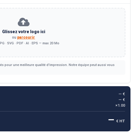
Glissez votre logo ici
ou
parcourir
PG · SVG · PDF · AI · EPS — max 20 Mo
s pour une meilleure qualité d'impression. Notre équipe peut aussi vous
— €
— €
×1.00
—
€ HT