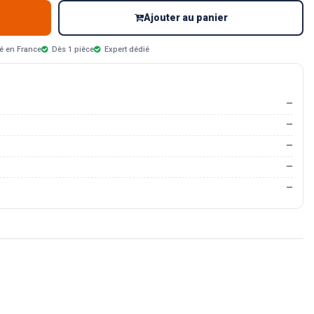
Ajouter au panier
é en France
Dès 1 pièce
Expert dédié
—
—
—
—
—