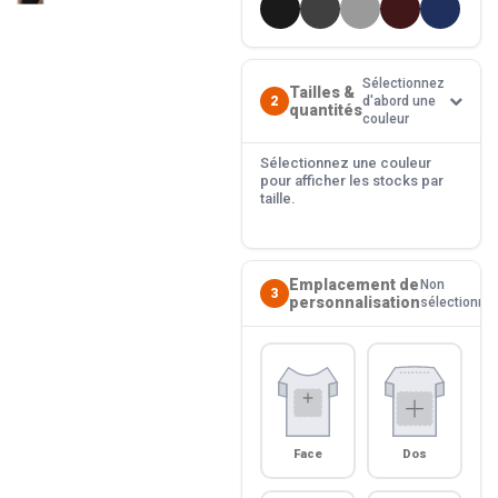
Sélectionnez
Tailles &
2
d'abord une
quantités
couleur
Sélectionnez une couleur
pour afficher les stocks par
taille.
Emplacement de
Non
3
personnalisation
sélectionné
Face
Dos