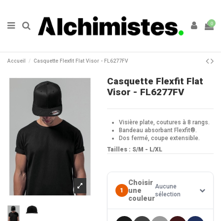
0
Accueil
Casquette Flexfit Flat Visor - FL6277FV
Casquette Flexfit Flat
Visor - FL6277FV
Visière plate, coutures à 8 rangs.
Bandeau absorbant Flexfit®.
Dos fermé, coupe extensible.
Tailles :
S/M - L/XL
Choisir
Aucune
une
1
sélection
couleur