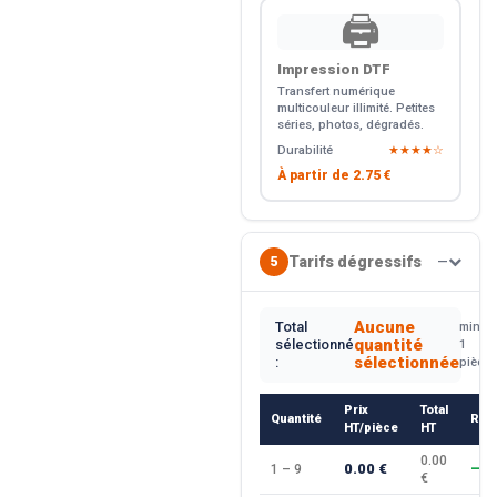
🖨️
Impression DTF
Transfert numérique
multicouleur illimité. Petites
séries, photos, dégradés.
Durabilité
★★★★☆
À partir de
2.75 €
Tarifs dégressifs
5
—
Aucune
Total
min.
quantité
sélectionné
1
sélectionnée
:
pièce
Prix
Total
Quantité
Rem
HT/pièce
HT
0.00
0.00 €
1 – 9
—
€