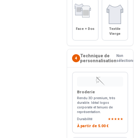
Face + Dos
Textile
Vierge
Technique de
Non
4
personnalisation
sélectionné
🪡
Broderie
Rendu 3D premium, très
durable. Idéal logos
corporate et tenues de
représentation.
Durabilité
★★★★★
À partir de
5.00 €