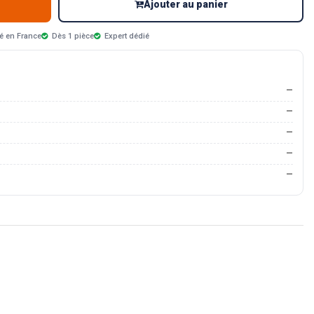
Ajouter au panier
é en France
Dès 1 pièce
Expert dédié
—
—
—
—
—