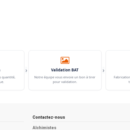
›
›
n
Validation BAT
s quantité,
Notre équipe vous envoie un bon à tirer
Fabricatio
ue.
pour validation.
t
Contactez-nous
Alchimistes