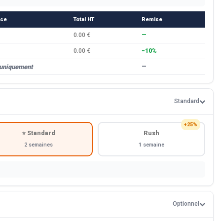
èce
Total HT
Remise
0.00 €
—
0.00 €
−10%
 uniquement
—
Standard
+25%
⭐ Standard
Rush
2 semaines
1 semaine
Optionnel