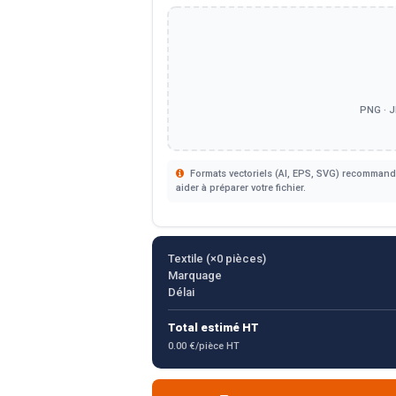
PNG · J
Formats vectoriels (AI, EPS, SVG) recommandé
aider à préparer votre fichier.
Textile (×
0
pièces)
Marquage
Délai
Total estimé HT
0.00 €/pièce HT