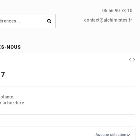
05.56.90.73.10
contact@alchimistes.fr
ES-NOUS
17
solante.
ur la bordure.
Aucune sélection