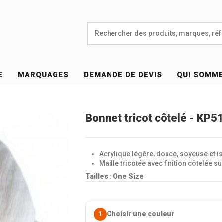
E
MARQUAGES
DEMANDE DE DEVIS
QUI SOMM
Bonnet tricot côtelé - KP5
Acrylique légère, douce, soyeuse et i
Maille tricotée avec finition côtelée s
Tailles : One Size
Choisir une couleur
1