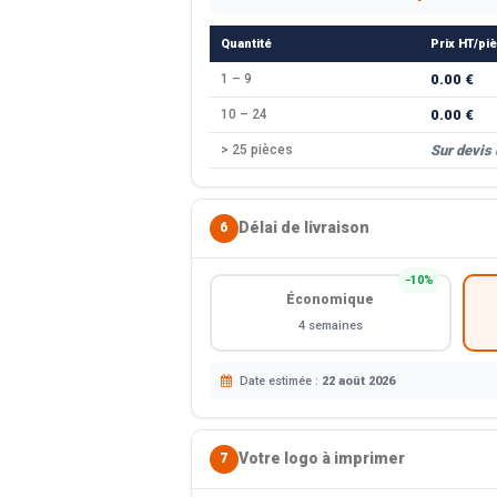
Quantité
Prix HT/pi
1 – 9
0.00 €
10 – 24
0.00 €
> 25 pièces
Sur devis
Délai de livraison
6
−10%
Économique
4 semaines
Date estimée :
22 août 2026
Votre logo à imprimer
7