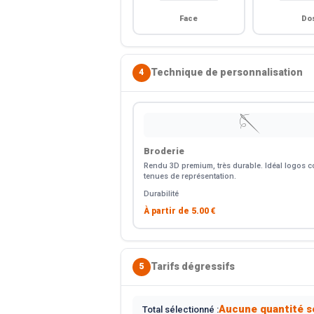
Face
Do
Technique de personnalisation
4
🪡
Broderie
Rendu 3D premium, très durable. Idéal logos co
tenues de représentation.
Durabilité
À partir de
5.00 €
Tarifs dégressifs
5
Aucune quantité s
Total sélectionné :