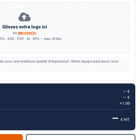
Glissez votre logo ici
ou
parcourir
PG · SVG · PDF · AI · EPS — max 20 Mo
s pour une meilleure qualité d'impression. Notre équipe peut aussi vous
— €
— €
×1.00
—
€ HT