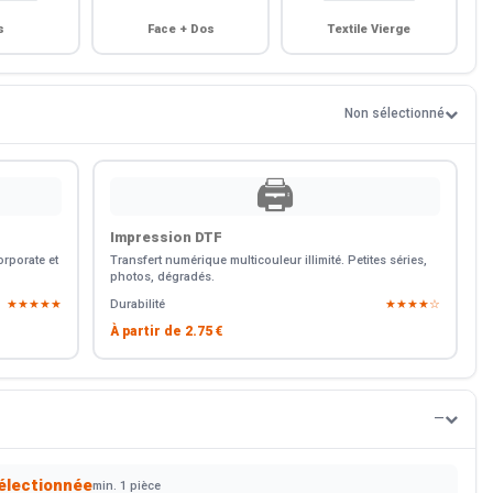
s
Face + Dos
Textile Vierge
Non sélectionné
🖨️
Impression DTF
rporate et
Transfert numérique multicouleur illimité. Petites séries,
photos, dégradés.
★★★★★
Durabilité
★★★★☆
À partir de
2.75 €
—
électionnée
min. 1 pièce