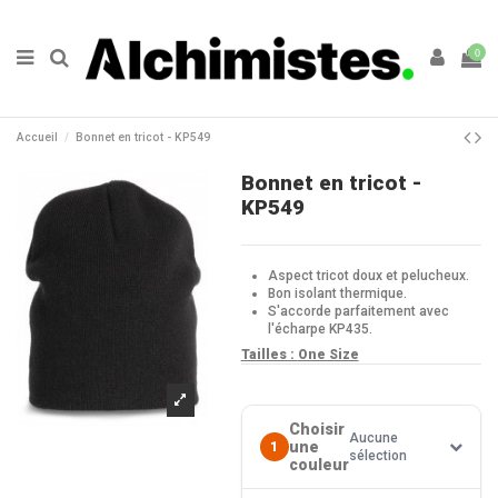
0
Accueil
Bonnet en tricot - KP549
Bonnet en tricot -
KP549
Aspect tricot doux et pelucheux.
Bon isolant thermique.
S'accorde parfaitement avec
l'écharpe KP435.
Tailles :
One Size
Choisir
Aucune
une
1
sélection
couleur