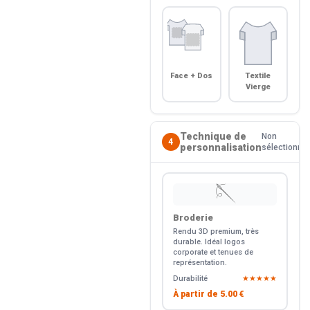
Face + Dos
Textile
Vierge
Technique de
Non
4
personnalisation
sélectionné
🪡
Broderie
Rendu 3D premium, très
durable. Idéal logos
corporate et tenues de
représentation.
Durabilité
★★★★★
À partir de
5.00 €