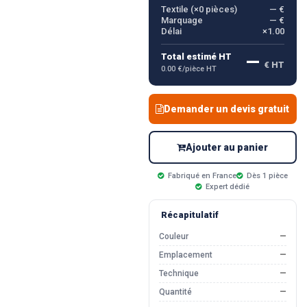
Textile (×
0
pièces)
— €
Marquage
— €
Délai
×1.00
—
Total estimé HT
€ HT
0.00 €/pièce HT
Demander un devis gratuit
Ajouter au panier
Fabriqué en France
Dès 1 pièce
Expert dédié
Récapitulatif
Couleur
—
Emplacement
—
Technique
—
Quantité
—