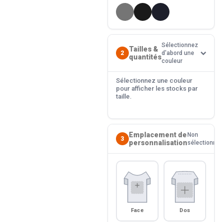
Sélectionnez
Tailles &
2
d'abord une
quantités
couleur
Sélectionnez une couleur
pour afficher les stocks par
taille.
Emplacement de
Non
3
personnalisation
sélectionné
Face
Dos