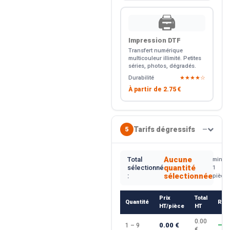
🖨️
Impression DTF
Transfert numérique
multicouleur illimité. Petites
séries, photos, dégradés.
Durabilité
★★★★☆
À partir de
2.75 €
Tarifs dégressifs
5
—
Aucune
Total
min.
quantité
sélectionné
1
sélectionnée
:
pièce
Prix
Total
Quantité
Rem
HT/pièce
HT
0.00
0.00 €
1 – 9
—
€