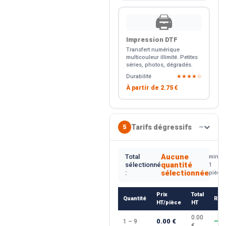
🖨️
Impression DTF
Transfert numérique
multicouleur illimité. Petites
séries, photos, dégradés.
Durabilité
★★★★☆
À partir de
2.75 €
Tarifs dégressifs
5
—
Aucune
Total
min.
quantité
sélectionné
1
sélectionnée
:
pièce
Prix
Total
Quantité
Rem
HT/pièce
HT
0.00
0.00 €
1 – 9
—
€