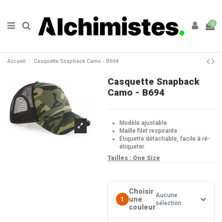
0
Accueil
Casquette Snapback Camo - B694
Casquette Snapback
Camo - B694
Modèle ajustable.
Maille filet respirante.
Étiquette détachable, facile à ré-
étiqueter.
Tailles :
One Size
Choisir
Aucune
une
1
sélection
couleur