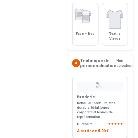
Face + Dos
Textile
Vierge
Technique de
Non
4
personnalisation
sélectionné
🪡
Broderie
Rendu 3D premium, très
durable. Idéal logos
corporate et tenues de
représentation.
Durabilité
★★★★★
À partir de
5.00 €