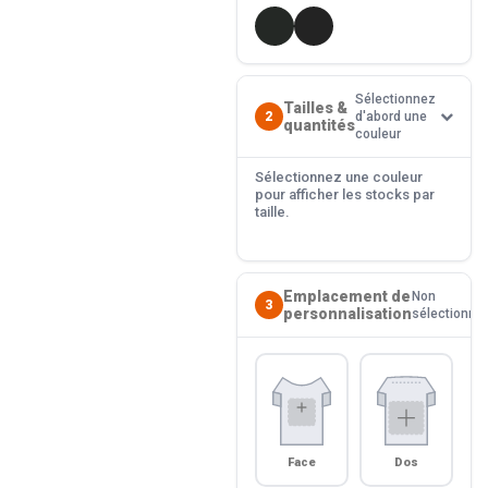
Sélectionnez
Tailles &
2
d'abord une
quantités
couleur
Sélectionnez une couleur
pour afficher les stocks par
taille.
Emplacement de
Non
3
personnalisation
sélectionné
Face
Dos