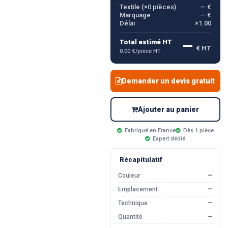
Textile (×
0
pièces)
— €
Marquage
— €
Délai
×1.00
—
Total estimé HT
€ HT
0.00 €/pièce HT
Demander un devis gratuit
Ajouter au panier
Fabriqué en France
Dès 1 pièce
Expert dédié
Récapitulatif
Couleur
—
Emplacement
—
Technique
—
Quantité
—