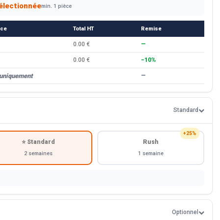
électionnée
min. 1 pièce
èce
Total HT
Remise
0.00 €
—
0.00 €
−10%
 uniquement
—
Standard
+25%
⭐ Standard
Rush
2 semaines
1 semaine
Optionnel