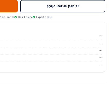
Ajouter au panier
é en France
Dès 1 pièce
Expert dédié
—
—
—
—
—