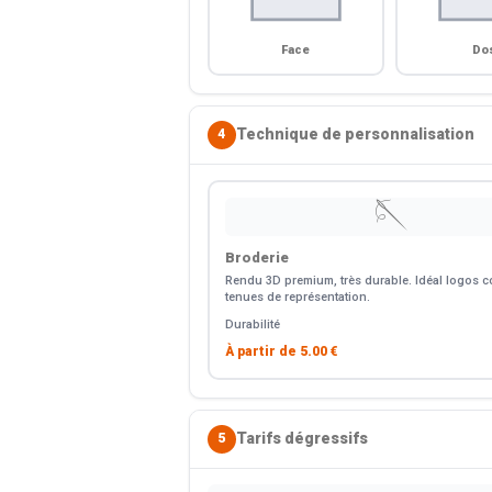
Face
Do
Technique de personnalisation
4
🪡
Broderie
Rendu 3D premium, très durable. Idéal logos co
tenues de représentation.
Durabilité
À partir de
5.00 €
Tarifs dégressifs
5