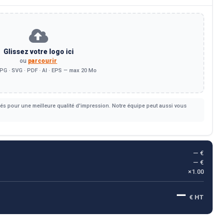
Glissez votre logo ici
ou
parcourir
PG · SVG · PDF · AI · EPS — max 20 Mo
s pour une meilleure qualité d'impression. Notre équipe peut aussi vous
— €
— €
×1.00
—
€ HT