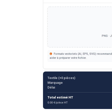
PNG · J
Formats vectoriels (AI, EPS, SVG) recommandé
aider à préparer votre fichier.
Textile (×
0
pièces)
Marquage
Délai
Total estimé HT
0.00 €/pièce HT