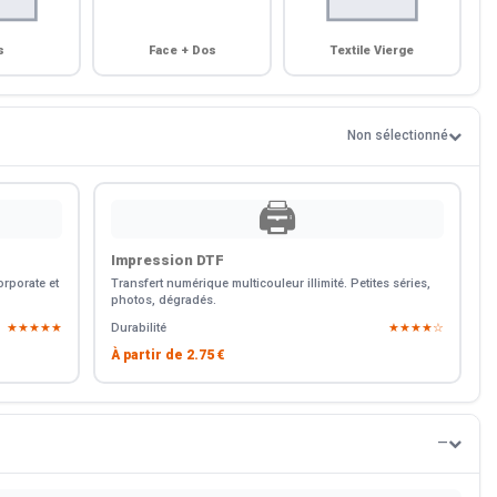
s
Face + Dos
Textile Vierge
Non sélectionné
🖨️
Impression DTF
rporate et
Transfert numérique multicouleur illimité. Petites séries,
photos, dégradés.
★★★★★
Durabilité
★★★★☆
À partir de
2.75 €
—