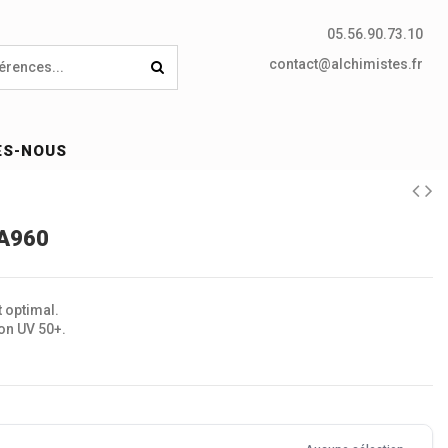
05.56.90.73.10
contact@alchimistes.fr
ES-NOUS
PA960
t optimal.
ion UV 50+.