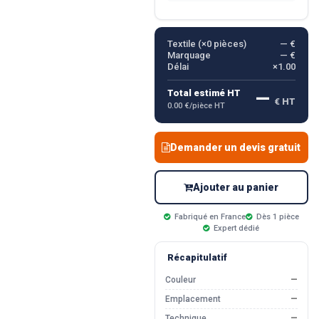
Textile (×
0
pièces)
— €
Marquage
— €
Délai
×1.00
—
Total estimé HT
€ HT
0.00 €/pièce HT
Demander un devis gratuit
Ajouter au panier
Fabriqué en France
Dès 1 pièce
Expert dédié
Récapitulatif
Couleur
—
Emplacement
—
Technique
—