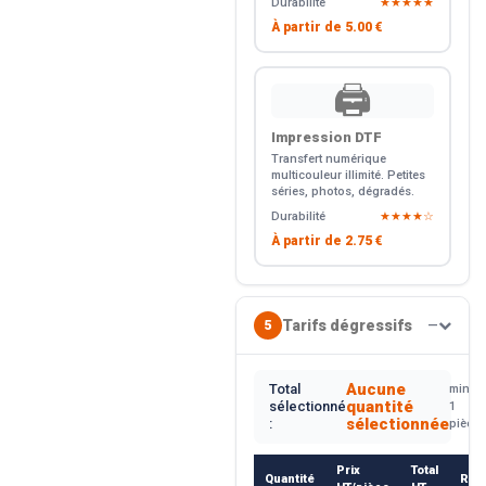
Durabilité
★★★★★
À partir de
5.00 €
🖨️
Impression DTF
Transfert numérique
multicouleur illimité. Petites
séries, photos, dégradés.
Durabilité
★★★★☆
À partir de
2.75 €
Tarifs dégressifs
5
—
Aucune
Total
min.
quantité
sélectionné
1
sélectionnée
:
pièce
Prix
Total
Quantité
Rem