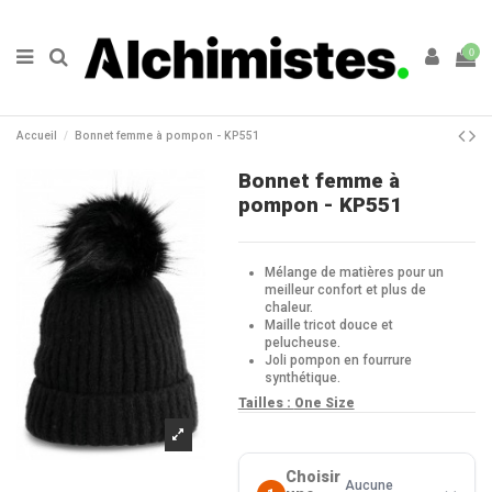
0
Accueil
Bonnet femme à pompon - KP551
Bonnet femme à
pompon - KP551
Mélange de matières pour un
meilleur confort et plus de
chaleur.
Maille tricot douce et
pelucheuse.
Joli pompon en fourrure
synthétique.
Tailles :
One Size
Choisir
Aucune