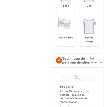
Face
Dos
Face + Dos
Textile
Vierge
Technique de
Non
4
personnalisation
sélectionné
🪡
Broderie
Rendu 3D premium, très
durable. Idéal logos
corporate et tenues de
représentation.