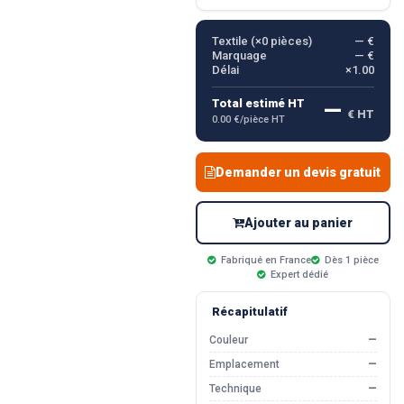
Textile (×
0
pièces)
— €
Marquage
— €
Délai
×1.00
—
Total estimé HT
€ HT
0.00 €/pièce HT
Demander un devis gratuit
Ajouter au panier
Fabriqué en France
Dès 1 pièce
Expert dédié
Récapitulatif
Couleur
—
Emplacement
—
Technique
—