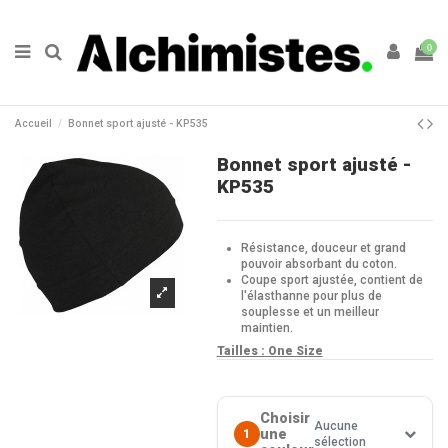
0
Accueil
Bonnet sport ajusté - KP535
Bonnet sport ajusté -
KP535
Résistance, douceur et grand
pouvoir absorbant du coton.
Coupe sport ajustée, contient de
l'élasthanne pour plus de
souplesse et un meilleur
maintien.
Tailles :
One Size
Choisir
Aucune
une
1
sélection