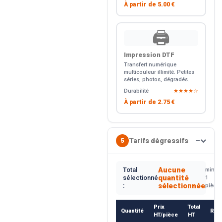
À partir de
5.00 €
🖨️
Impression DTF
Transfert numérique
multicouleur illimité. Petites
séries, photos, dégradés.
Durabilité
★★★★☆
À partir de
2.75 €
Tarifs dégressifs
5
—
Aucune
Total
min.
quantité
sélectionné
1
sélectionnée
:
pièce
Prix
Total
Quantité
Rem
HT/pièce
HT