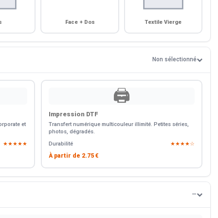
s
Face + Dos
Textile Vierge
Non sélectionné
🖨️
Impression DTF
rporate et
Transfert numérique multicouleur illimité. Petites séries,
photos, dégradés.
★★★★★
Durabilité
★★★★☆
À partir de
2.75 €
—