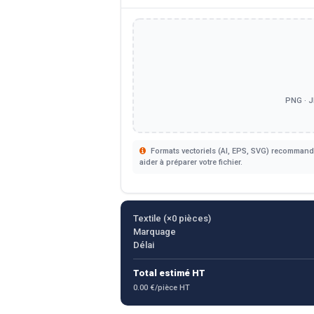
PNG · J
Formats vectoriels (AI, EPS, SVG) recommandé
aider à préparer votre fichier.
Textile (×
0
pièces)
Marquage
Délai
Total estimé HT
0.00 €/pièce HT