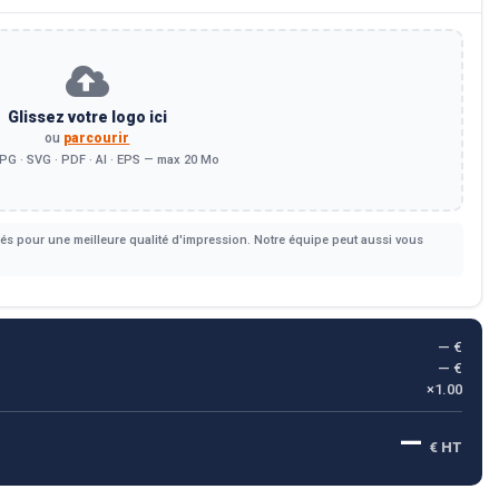
Glissez votre logo ici
ou
parcourir
PG · SVG · PDF · AI · EPS — max 20 Mo
s pour une meilleure qualité d'impression. Notre équipe peut aussi vous
— €
— €
×1.00
—
€ HT