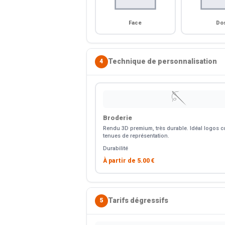
Face
Do
Technique de personnalisation
4
🪡
Broderie
Rendu 3D premium, très durable. Idéal logos co
tenues de représentation.
Durabilité
À partir de
5.00 €
Tarifs dégressifs
5