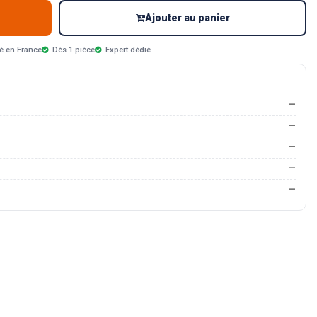
Ajouter au panier
é en France
Dès 1 pièce
Expert dédié
—
—
—
—
—