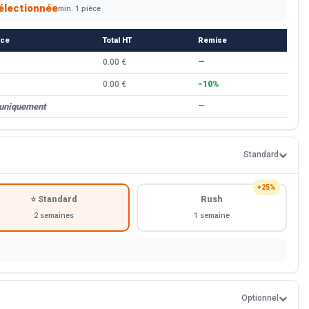
électionnée
min. 1 pièce
èce
Total HT
Remise
0.00 €
—
0.00 €
−10%
 uniquement
—
Standard
+25%
⭐ Standard
Rush
2 semaines
1 semaine
Optionnel