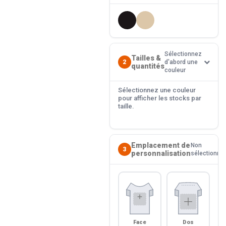
Sélectionnez
Tailles &
2
d'abord une
quantités
couleur
Sélectionnez une couleur
pour afficher les stocks par
taille.
Emplacement de
Non
3
personnalisation
sélectionné
Face
Dos