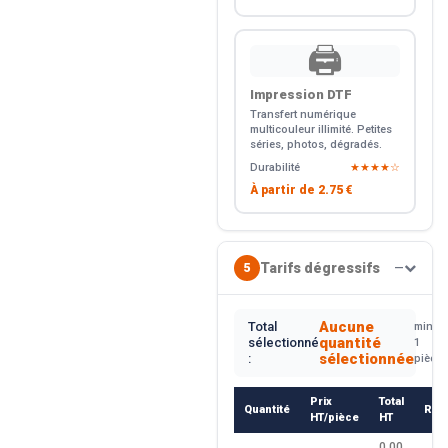
🖨️
Impression DTF
Transfert numérique
multicouleur illimité. Petites
séries, photos, dégradés.
Durabilité
★★★★☆
À partir de
2.75 €
Tarifs dégressifs
5
—
Aucune
Total
min.
quantité
sélectionné
1
sélectionnée
:
pièce
Prix
Total
Quantité
Rem
HT/pièce
HT
0.00