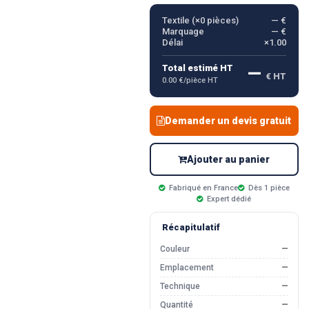
Textile (×
0
pièces)
— €
Marquage
— €
Délai
×1.00
—
Total estimé HT
€ HT
0.00 €/pièce HT
Demander un devis gratuit
Ajouter au panier
Fabriqué en France
Dès 1 pièce
Expert dédié
Récapitulatif
Couleur
—
Emplacement
—
Technique
—
Quantité
—