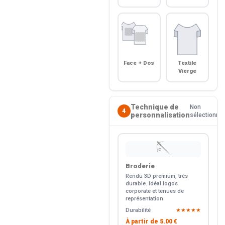
Face + Dos
Textile
Vierge
Technique de
Non
4
personnalisation
sélectionné
🪡
Broderie
Rendu 3D premium, très
durable. Idéal logos
corporate et tenues de
représentation.
Durabilité
★★★★★
À partir de
5.00 €