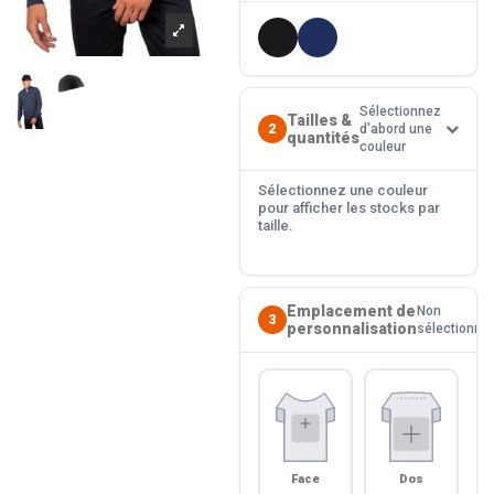
Sélectionnez
Tailles &
2
d'abord une
quantités
couleur
Sélectionnez une couleur
pour afficher les stocks par
taille.
Emplacement de
Non
3
personnalisation
sélectionné
Face
Dos