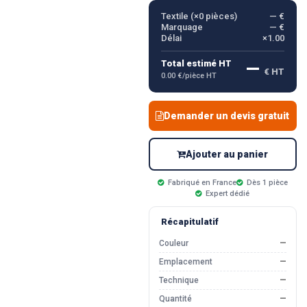
Textile (×
0
pièces)
— €
Marquage
— €
Délai
×1.00
—
Total estimé HT
€ HT
0.00 €/pièce HT
Demander un devis gratuit
Ajouter au panier
Fabriqué en France
Dès 1 pièce
Expert dédié
Récapitulatif
Couleur
—
Emplacement
—
Technique
—
Quantité
—