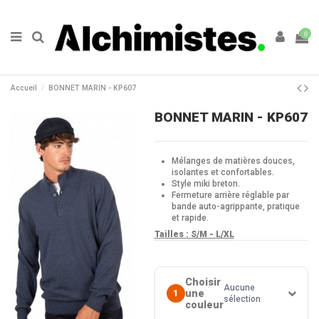
0
Accueil
BONNET MARIN - KP607
BONNET MARIN - KP607
Mélanges de matières douces,
isolantes et confortables.
Style miki breton.
Fermeture arrière réglable par
bande auto-agrippante, pratique
et rapide.
Tailles :
S/M - L/XL
Choisir
Aucune
une
1
sélection
couleur