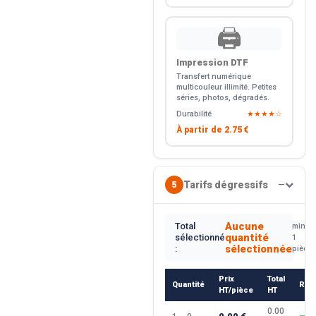
🖨️
Impression DTF
Transfert numérique
multicouleur illimité. Petites
séries, photos, dégradés.
Durabilité
★★★★☆
À partir de
2.75 €
Tarifs dégressifs
5
—
Aucune
Total
min.
quantité
sélectionné
1
sélectionnée
:
pièce
Prix
Total
Quantité
Rem
HT/pièce
HT
0.00