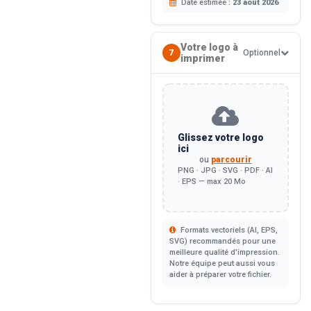
Date estimée :
23 août 2026
Votre logo à
7
Optionnel
imprimer
Glissez votre logo
ici
ou
parcourir
PNG · JPG · SVG · PDF · AI
· EPS — max 20 Mo
Formats vectoriels (AI, EPS,
SVG) recommandés pour une
meilleure qualité d'impression.
Notre équipe peut aussi vous
aider à préparer votre fichier.