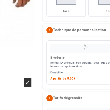
Face
Do
Technique de personnalisation
4
🪡
Broderie
Rendu 3D premium, très durable. Idéal logos co
tenues de représentation.
Durabilité
À partir de
5.00 €
Tarifs dégressifs
5