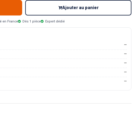
Ajouter au panier
é en France
Dès 1 pièce
Expert dédié
—
—
—
—
—