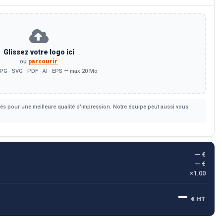
Glissez votre logo ici
ou
parcourir
PG · SVG · PDF · AI · EPS — max 20 Mo
s pour une meilleure qualité d'impression. Notre équipe peut aussi vous
— €
— €
×1.00
—
€ HT