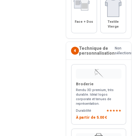
Face + Dos
Textile
Vierge
Technique de
Non
4
personnalisation
sélectionné
🪡
Broderie
Rendu 3D premium, très
durable. Idéal logos
corporate et tenues de
représentation.
Durabilité
★★★★★
À partir de
5.00 €