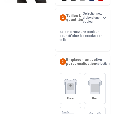
Sélectionnez
Tailles &
2
d'abord une
quantités
couleur
Sélectionnez une couleur
pour afficher les stocks par
taille.
Emplacement de
Non
3
personnalisation
sélectionné
Face
Dos