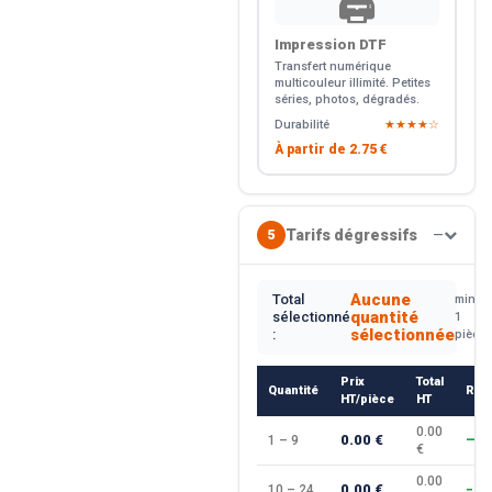
🖨️
Impression DTF
Transfert numérique
multicouleur illimité. Petites
séries, photos, dégradés.
Durabilité
★★★★☆
À partir de
2.75 €
Tarifs dégressifs
5
—
Aucune
Total
min.
quantité
sélectionné
1
sélectionnée
:
pièce
Prix
Total
Quantité
Rem
HT/pièce
HT
0.00
0.00 €
1 – 9
—
€
0.00
0.00 €
10 – 24
−10