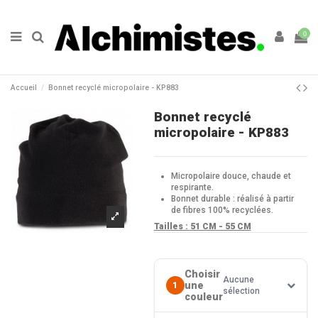
0
Accueil
Bonnet recyclé micropolaire - KP883
Bonnet recyclé
micropolaire - KP883
Micropolaire douce, chaude et
respirante.
Bonnet durable : réalisé à partir
de fibres 100% recyclées.
Tailles :
51 CM - 55 CM
Choisir
Aucune
une
1
sélection
couleur