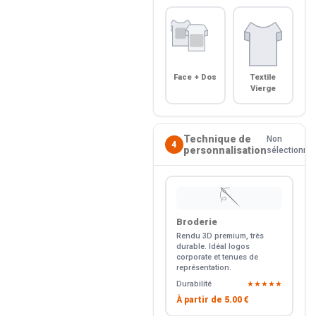
Face + Dos
Textile
Vierge
Technique de
Non
4
personnalisation
sélectionné
🪡
Broderie
Rendu 3D premium, très
durable. Idéal logos
corporate et tenues de
représentation.
Durabilité
★★★★★
À partir de
5.00 €