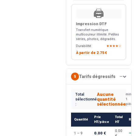
🖨️
Impression DTF
Transfert numérique
multicouleur illimité. Petites
séries, photos, dégradés.
Durabilité
★★★★☆
À partir de
2.75 €
Tarifs dégressifs
5
—
Aucune
Total
min.
quantité
sélectionné
1
sélectionnée
:
pièce
Prix
Total
Quantité
Rem
HT/pièce
HT
0.00
0.00 €
1 – 9
—
€