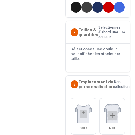
Sélectionnez
Tailles &
2
d'abord une
quantités
couleur
Sélectionnez une couleur
pour afficher les stocks par
taille.
Emplacement de
Non
3
personnalisation
sélectionné
Face
Dos