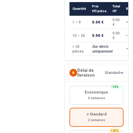
Prix
Total
Quantité
Rem
HT/pièce
HT
0.00
0.00 €
1 – 9
—
€
0.00
0.00 €
10 – 24
−10
€
Sur devis
> 25
—
uniquement
pièces
Délai de
6
Standard
livraison
−10%
Économique
4 semaines
⭐ Standard
2 semaines
+25%