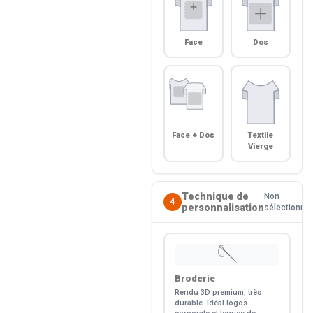
Face
Dos
Face + Dos
Textile
Vierge
Technique de
Non
4
personnalisation
sélectionné
🪡
Broderie
Rendu 3D premium, très
durable. Idéal logos