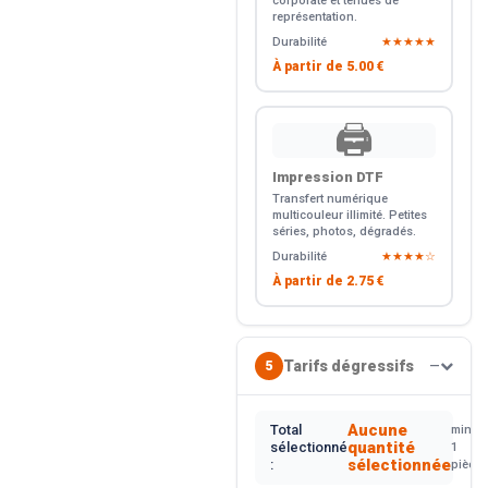
corporate et tenues de
représentation.
Durabilité
★★★★★
À partir de
5.00 €
🖨️
Impression DTF
Transfert numérique
multicouleur illimité. Petites
séries, photos, dégradés.
Durabilité
★★★★☆
À partir de
2.75 €
Tarifs dégressifs
5
—
Aucune
Total
min.
quantité
sélectionné
1
sélectionnée
:
pièce