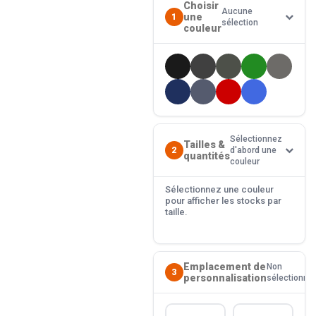
Choisir
Aucune
une
1
sélection
couleur
Sélectionnez
Tailles &
2
d'abord une
quantités
couleur
Sélectionnez une couleur
pour afficher les stocks par
taille.
Emplacement de
Non
3
personnalisation
sélectionné