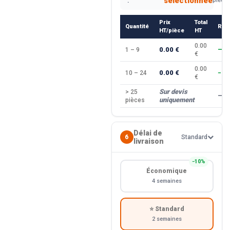
sélectionnée
:
pièce
Prix
Total
Quantité
Rem
HT/pièce
HT
0.00
0.00 €
1 – 9
—
€
0.00
0.00 €
10 – 24
−10
€
Sur devis
> 25
—
uniquement
pièces
Délai de
6
Standard
livraison
−10%
Économique
4 semaines
⭐ Standard
2 semaines