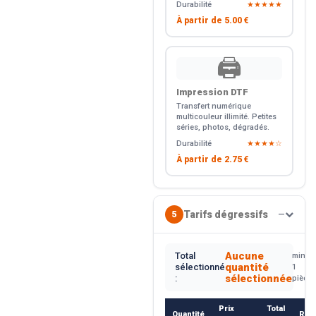
Durabilité
★★★★★
À partir de
5.00 €
🖨️
Impression DTF
Transfert numérique
multicouleur illimité. Petites
séries, photos, dégradés.
Durabilité
★★★★☆
À partir de
2.75 €
Tarifs dégressifs
5
—
Aucune
Total
min.
quantité
sélectionné
1
sélectionnée
:
pièce
Prix
Total
Quantité
Rem