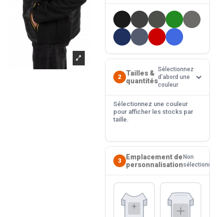
Sélectionnez
Tailles &
2
d'abord une
quantités
couleur
Sélectionnez une couleur
pour afficher les stocks par
taille.
Emplacement de
Non
3
personnalisation
sélectionné