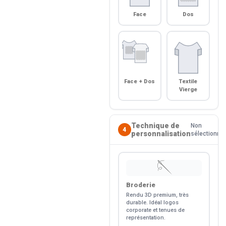
Face
Dos
Face + Dos
Textile
Vierge
Technique de
Non
4
personnalisation
sélectionné
🪡
Broderie
Rendu 3D premium, très
durable. Idéal logos
corporate et tenues de
représentation.