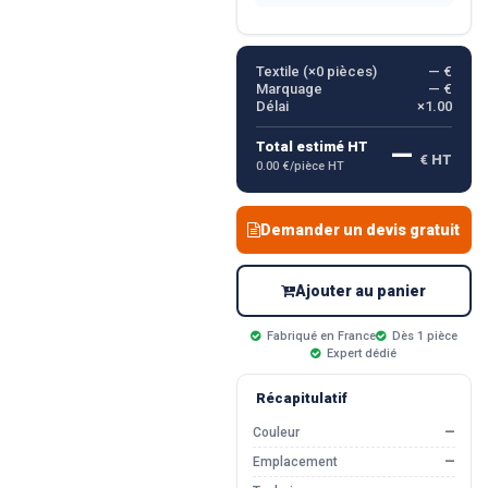
Textile (×
0
pièces)
— €
Marquage
— €
Délai
×1.00
—
Total estimé HT
€ HT
0.00 €/pièce HT
Demander un devis gratuit
Ajouter au panier
Fabriqué en France
Dès 1 pièce
Expert dédié
Récapitulatif
Couleur
—
Emplacement
—