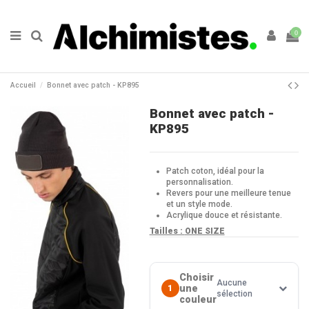
0
Accueil
Bonnet avec patch - KP895
Bonnet avec patch -
KP895
Patch coton, idéal pour la
personnalisation.
Revers pour une meilleure tenue
et un style mode.
Acrylique douce et résistante.
Tailles :
ONE SIZE
Choisir
Aucune
une
1
sélection
couleur