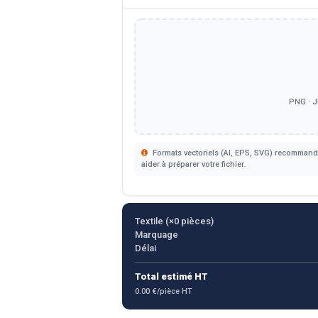
PNG · J
Formats vectoriels (AI, EPS, SVG) recommandé
aider à préparer votre fichier.
Textile (×
0
pièces)
Marquage
Délai
Total estimé HT
0.00 €/pièce HT