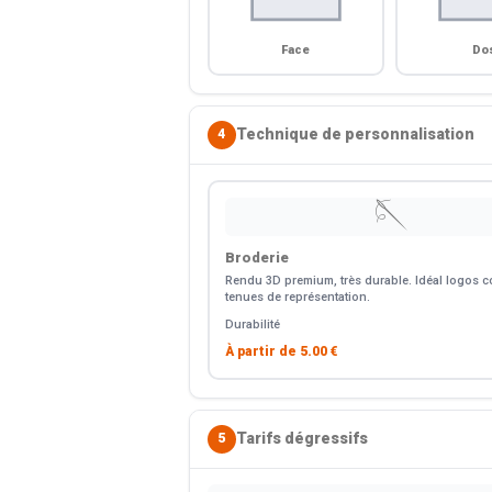
Face
Do
Technique de personnalisation
4
🪡
Broderie
Rendu 3D premium, très durable. Idéal logos co
tenues de représentation.
Durabilité
À partir de
5.00 €
Tarifs dégressifs
5