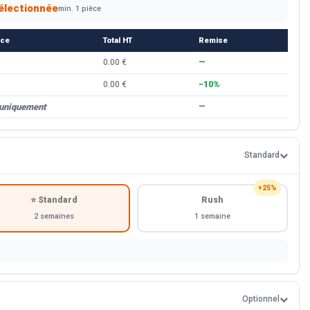
électionnée
min. 1 pièce
èce
Total HT
Remise
0.00 €
—
0.00 €
−10%
 uniquement
—
Standard
+25%
⭐ Standard
Rush
2 semaines
1 semaine
Optionnel