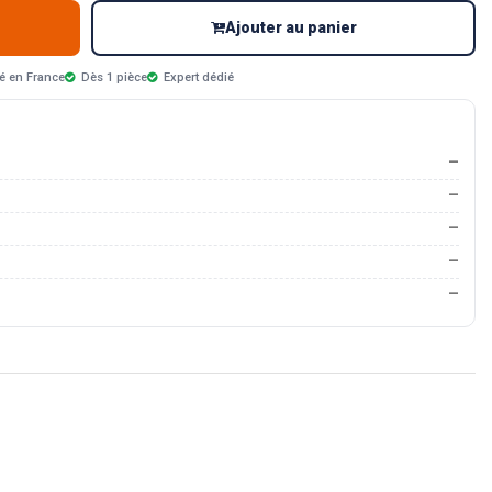
Ajouter au panier
é en France
Dès 1 pièce
Expert dédié
—
—
—
—
—