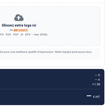
Glissez votre logo ici
ou
parcourir
PG · SVG · PDF · AI · EPS — max 20 Mo
s pour une meilleure qualité d'impression. Notre équipe peut aussi vous
— €
— €
×1.00
—
€ HT