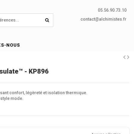
05.56.90.73.10
contact@alchimistes.fr
ES-NOUS
sulate™ - KP896
ant confort, légèreté et isolation thermique.
 style mode.