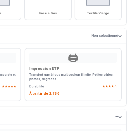
s
Face + Dos
Textile Vierge
Non sélectionné
🖨️
Impression DTF
rporate et
Transfert numérique multicouleur illimité. Petites séries,
photos, dégradés.
★★★★★
Durabilité
★★★★☆
À partir de
2.75 €
—