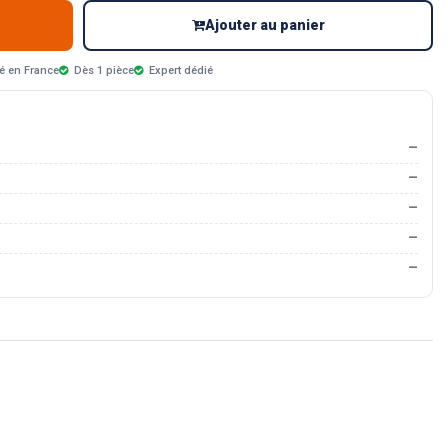
Ajouter au panier
é en France
Dès 1 pièce
Expert dédié
—
—
—
—
—