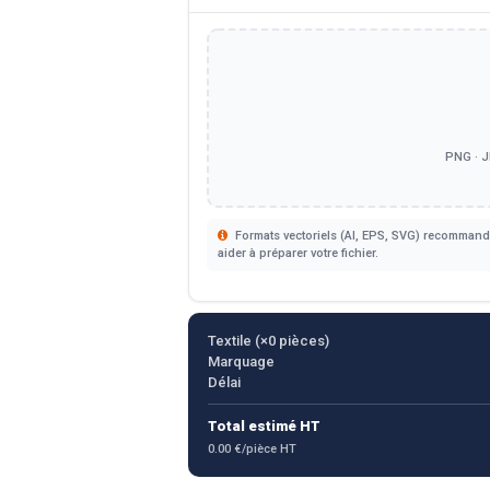
PNG · J
Formats vectoriels (AI, EPS, SVG) recommandé
aider à préparer votre fichier.
Textile (×
0
pièces)
Marquage
Délai
Total estimé HT
0.00 €/pièce HT