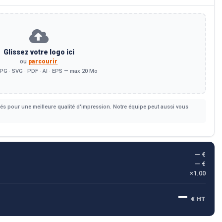
Glissez votre logo ici
ou
parcourir
PG · SVG · PDF · AI · EPS — max 20 Mo
s pour une meilleure qualité d'impression. Notre équipe peut aussi vous
— €
— €
×1.00
—
€ HT