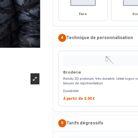
Face
Do
Technique de personnalisation
4
🪡
Broderie
Rendu 3D premium, très durable. Idéal logos co
tenues de représentation.
Durabilité
À partir de
5.00 €
Tarifs dégressifs
5