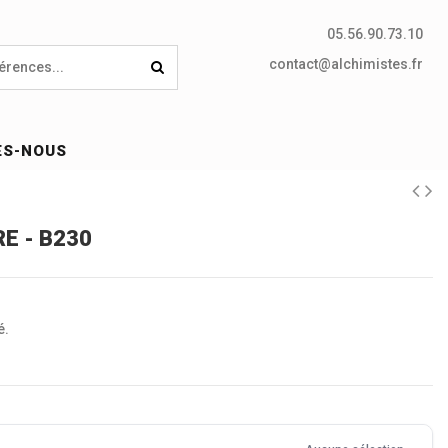
05.56.90.73.10
contact@alchimistes.fr
ES-NOUS
E - B230
é.