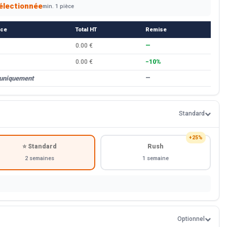
électionnée
min. 1 pièce
èce
Total HT
Remise
0.00 €
—
0.00 €
−10%
 uniquement
—
Standard
+25%
⭐ Standard
Rush
2 semaines
1 semaine
Optionnel