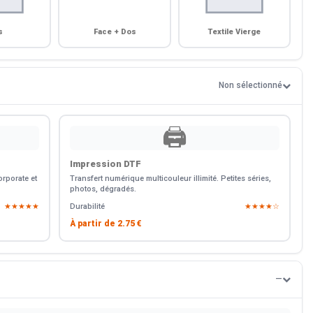
s
Face + Dos
Textile Vierge
Non sélectionné
🖨️
Impression DTF
rporate et
Transfert numérique multicouleur illimité. Petites séries,
photos, dégradés.
★★★★★
Durabilité
★★★★☆
À partir de
2.75 €
—