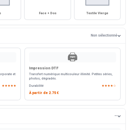
s
Face + Dos
Textile Vierge
Non sélectionné
🖨️
Impression DTF
rporate et
Transfert numérique multicouleur illimité. Petites séries,
photos, dégradés.
★★★★★
Durabilité
★★★★☆
À partir de
2.75 €
—