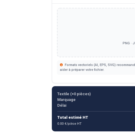
PNG · J
Formats vectoriels (AI, EPS, SVG) recommandé
aider à préparer votre fichier.
Textile (×
0
pièces)
Marquage
Délai
Total estimé HT
0.00 €/pièce HT