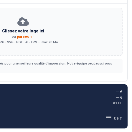
Glissez votre logo ici
ou
parcourir
PG · SVG · PDF · AI · EPS — max 20 Mo
s pour une meilleure qualité d'impression. Notre équipe peut aussi vous
— €
— €
×1.00
—
€ HT