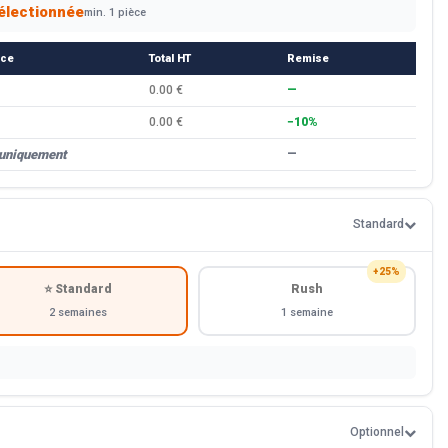
électionnée
min. 1 pièce
èce
Total HT
Remise
0.00 €
—
0.00 €
−10%
 uniquement
—
Standard
+25%
⭐ Standard
Rush
2 semaines
1 semaine
Optionnel