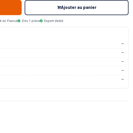
Ajouter au panier
é en France
Dès 1 pièce
Expert dédié
—
—
—
—
—