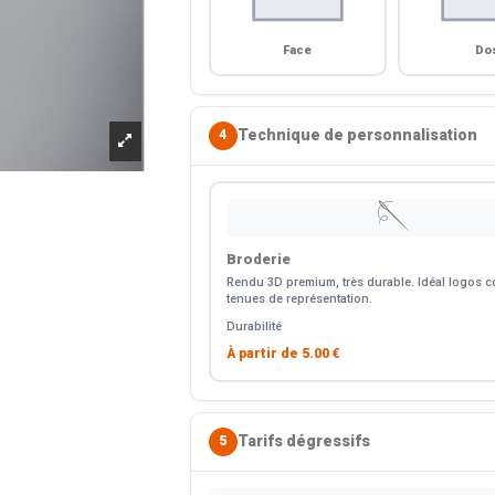
Face
Do
Technique de personnalisation
4
🪡
Broderie
Rendu 3D premium, très durable. Idéal logos co
tenues de représentation.
Durabilité
À partir de
5.00 €
Tarifs dégressifs
5