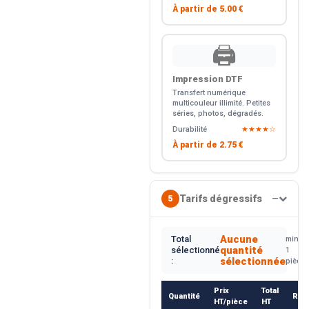
À partir de
5.00 €
🖨️
Impression DTF
Transfert numérique
multicouleur illimité. Petites
séries, photos, dégradés.
Durabilité
★★★★☆
À partir de
2.75 €
Tarifs dégressifs
5
—
Aucune
Total
min.
quantité
sélectionné
1
sélectionnée
:
pièce
Prix
Total
Quantité
Rem
HT/pièce
HT