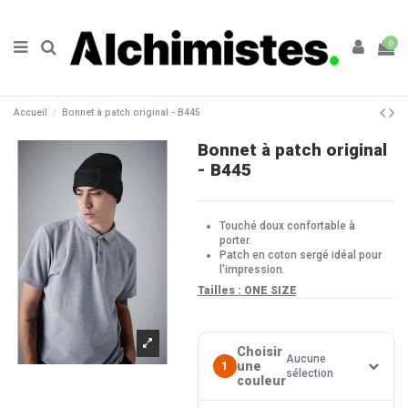
0
Accueil
Bonnet à patch original - B445
Bonnet à patch original
- B445
Touché doux confortable à
porter.
Patch en coton sergé idéal pour
l'impression.
Tailles :
ONE SIZE
Choisir
Aucune
une
1
sélection
couleur