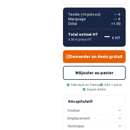
Textile (×
0
pièces)
— €
Marquage
— €
Délai
×1.00
—
Total estimé HT
€ HT
0.00 €/pièce HT
Demander un devis gratuit
Ajouter au panier
Fabriqué en France
Dès 1 pièce
Expert dédié
Récapitulatif
Couleur
—
Emplacement
—
Technique
—