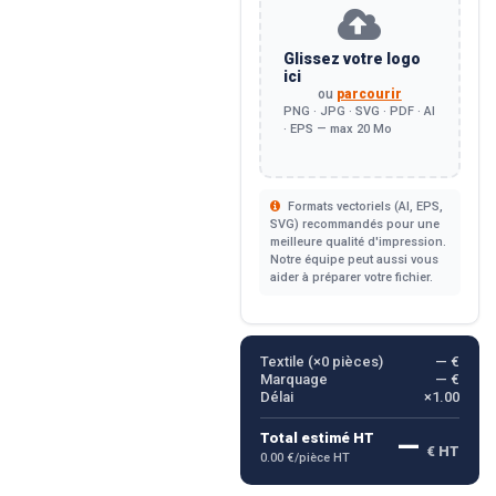
Glissez votre logo
ici
ou
parcourir
PNG · JPG · SVG · PDF · AI
· EPS — max 20 Mo
Formats vectoriels (AI, EPS,
SVG) recommandés pour une
meilleure qualité d'impression.
Notre équipe peut aussi vous
aider à préparer votre fichier.
Textile (×
0
pièces)
— €
Marquage
— €
Délai
×1.00
—
Total estimé HT
€ HT
0.00 €/pièce HT