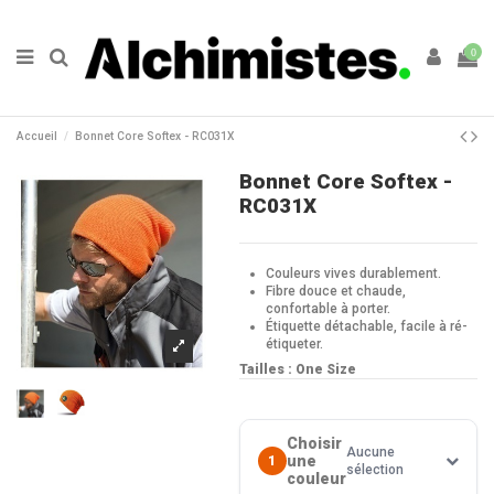
0
Accueil
Bonnet Core Softex - RC031X
Bonnet Core Softex -
RC031X
Couleurs vives durablement.
Fibre douce et chaude,
confortable à porter.
Étiquette détachable, facile à ré-
étiqueter.
Tailles : One Size
Choisir
Aucune
une
1
sélection
couleur