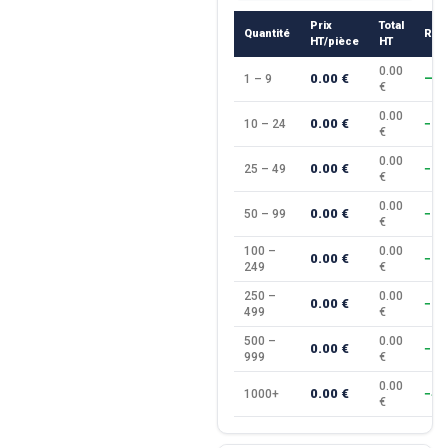
Prix
Total
Quantité
Rem
HT/pièce
HT
0.00
0.00 €
1 – 9
—
€
0.00
0.00 €
10 – 24
−10
€
0.00
0.00 €
25 – 49
−15
€
0.00
0.00 €
50 – 99
−20
€
100 –
0.00
0.00 €
−25
249
€
250 –
0.00
0.00 €
−30
499
€
500 –
0.00
0.00 €
−35
999
€
0.00
0.00 €
1000+
−40
€