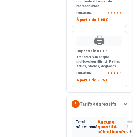
corporate et tenues de
représentation.
Durabilité
★★★★★
À partir de
5.00 €
🖨️
Impression DTF
Transfert numérique
multicouleur illimité. Petites
séries, photos, dégradés.
Durabilité
★★★★☆
À partir de
2.75 €
Tarifs dégressifs
5
—
Aucune
Total
min.
quantité
sélectionné
1
sélectionnée
:
pièce