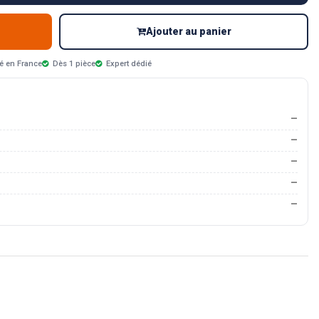
Ajouter au panier
é en France
Dès 1 pièce
Expert dédié
—
—
—
—
—