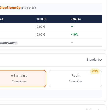
électionnée
min. 1 pièce
èce
Total HT
Remise
0.00 €
—
0.00 €
−10%
 uniquement
—
Standard
+25%
⭐ Standard
Rush
2 semaines
1 semaine