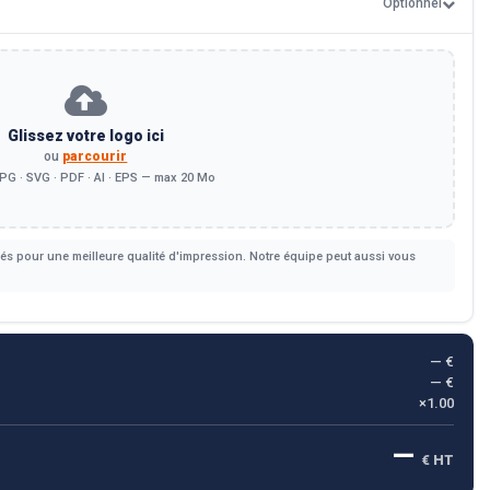
Optionnel
Glissez votre logo ici
ou
parcourir
PG · SVG · PDF · AI · EPS — max 20 Mo
s pour une meilleure qualité d'impression. Notre équipe peut aussi vous
— €
— €
×1.00
—
€ HT