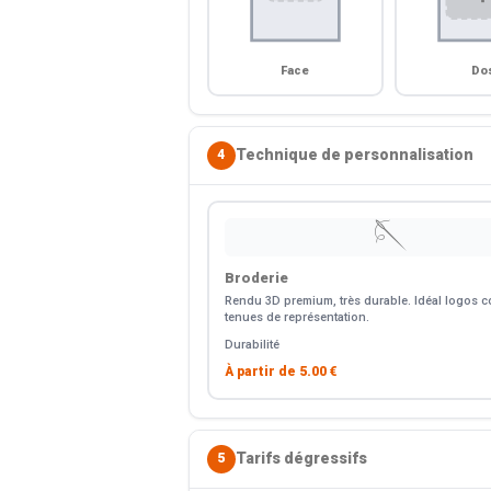
Face
Do
Technique de personnalisation
4
🪡
Broderie
Rendu 3D premium, très durable. Idéal logos co
tenues de représentation.
Durabilité
À partir de
5.00 €
Tarifs dégressifs
5