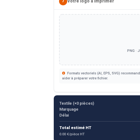
Votre logo à imprimer
7
PNG · J
Formats vectoriels (AI, EPS, SVG) recommandé
aider à préparer votre fichier.
Textile (×
0
pièces)
Marquage
Délai
Total estimé HT
0.00 €/pièce HT