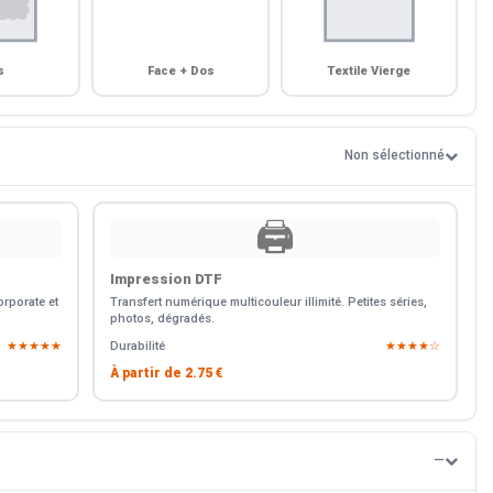
s
Face + Dos
Textile Vierge
Non sélectionné
🖨️
Impression DTF
rporate et
Transfert numérique multicouleur illimité. Petites séries,
photos, dégradés.
★★★★★
Durabilité
★★★★☆
À partir de
2.75 €
—