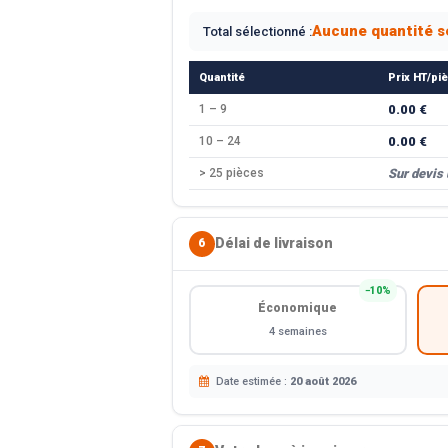
Aucune quantité s
Total sélectionné :
Quantité
Prix HT/pi
1 – 9
0.00 €
10 – 24
0.00 €
> 25 pièces
Sur devis
Délai de livraison
6
−10%
Économique
4 semaines
Date estimée :
20 août 2026