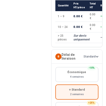
Prix
Total
Quantité
Rem
HT/pièce
HT
0.00
0.00 €
1 – 9
—
€
0.00
0.00 €
10 – 24
−10
€
Sur devis
> 25
—
uniquement
pièces
Délai de
6
Standard
livraison
−10%
Économique
4 semaines
⭐ Standard
2 semaines
+25%