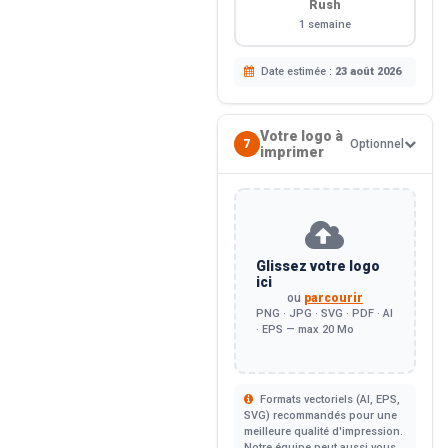
Rush
1 semaine
Date estimée :
23 août 2026
Votre logo à
7
Optionnel
imprimer
Glissez votre logo
ici
ou
parcourir
PNG · JPG · SVG · PDF · AI
· EPS — max 20 Mo
Formats vectoriels (AI, EPS,
SVG) recommandés pour une
meilleure qualité d'impression.
Notre équipe peut aussi vous