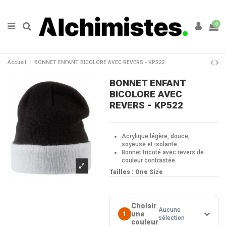
0
Accueil
BONNET ENFANT BICOLORE AVEC REVERS - KP522
BONNET ENFANT
BICOLORE AVEC
REVERS - KP522
Acrylique légère, douce,
soyeuse et isolante.
Bonnet tricoté avec revers de
couleur contrastée.
Tailles : One Size
Choisir
Aucune
une
1
sélection
couleur