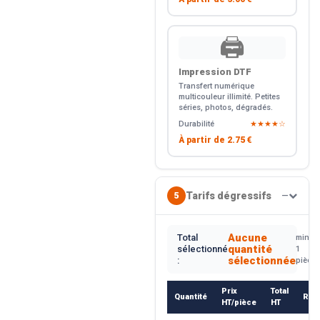
🖨️
Impression DTF
Transfert numérique
multicouleur illimité. Petites
séries, photos, dégradés.
Durabilité
★★★★☆
À partir de
2.75 €
Tarifs dégressifs
5
—
Aucune
Total
min.
quantité
sélectionné
1
sélectionnée
:
pièce
Prix
Total
Quantité
Rem
HT/pièce
HT