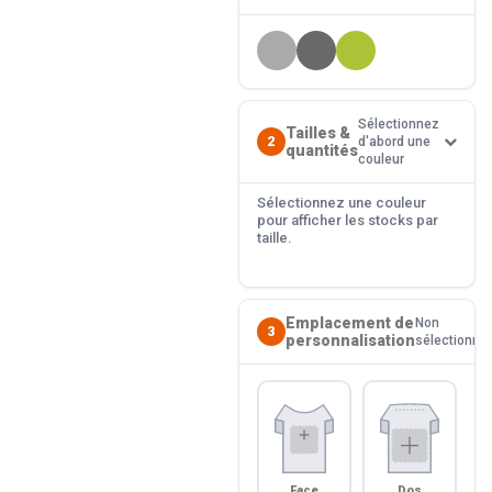
Sélectionnez
Tailles &
2
d'abord une
quantités
couleur
Sélectionnez une couleur
pour afficher les stocks par
taille.
Emplacement de
Non
3
personnalisation
sélectionné
Face
Dos