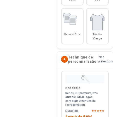
Face + Dos
Textile
Vierge
Technique de
Non
4
personnalisation
sélectionné
🪡
Broderie
Rendu 3D premium, très
durable. Idéal logos
corporate et tenues de
représentation.
Durabilité
★★★★★
À partir de
5.00 €