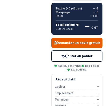
Textile (×
0
pièces)
— €
Marquage
— €
Délai
×1.00
—
Total estimé HT
€ HT
0.00 €/pièce HT
Demander un devis gratuit
Ajouter au panier
Fabriqué en France
Dès 1 pièce
Expert dédié
Récapitulatif
Couleur
—
Emplacement
—
Technique
—