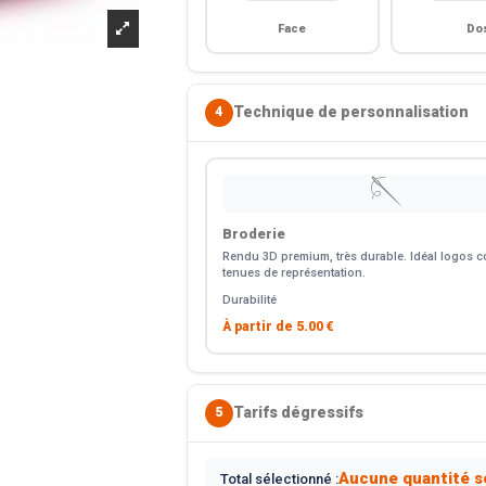
Face
Do
Technique de personnalisation
4
🪡
Broderie
Rendu 3D premium, très durable. Idéal logos co
tenues de représentation.
Durabilité
À partir de
5.00 €
Tarifs dégressifs
5
Aucune quantité s
Total sélectionné :