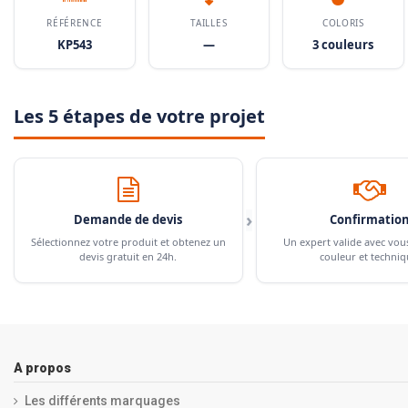
RÉFÉRENCE
TAILLES
COLORIS
KP543
—
3 couleurs
Les 5 étapes de votre projet
›
Demande de devis
Confirmatio
Sélectionnez votre produit et obtenez un
Un expert valide avec vou
devis gratuit en 24h.
couleur et techniq
A propos
Les différents marquages