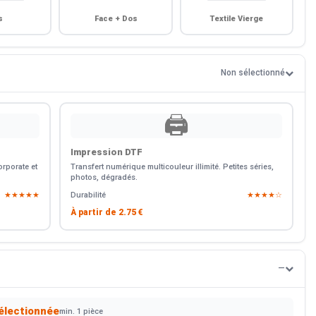
s
Face + Dos
Textile Vierge
Non sélectionné
🖨️
Impression DTF
rporate et
Transfert numérique multicouleur illimité. Petites séries,
photos, dégradés.
★★★★★
Durabilité
★★★★☆
À partir de
2.75 €
—
électionnée
min. 1 pièce