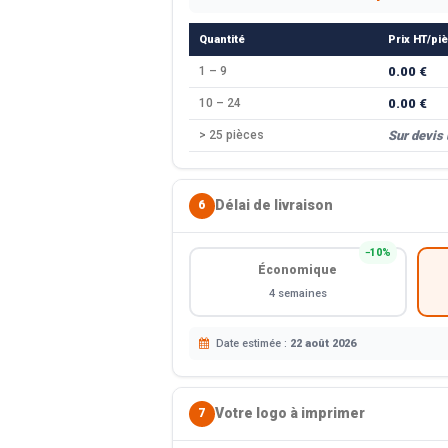
Quantité
Prix HT/pi
1 – 9
0.00 €
10 – 24
0.00 €
> 25 pièces
Sur devis
Délai de livraison
6
−10%
Économique
4 semaines
Date estimée :
22 août 2026
Votre logo à imprimer
7