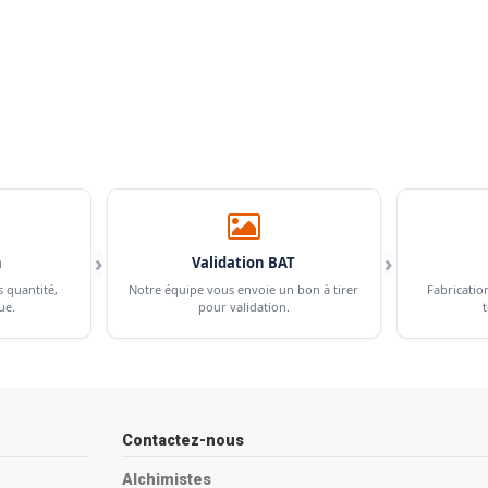
›
›
n
Validation BAT
s quantité,
Notre équipe vous envoie un bon à tirer
Fabricatio
ue.
pour validation.
t
Contactez-nous
Alchimistes