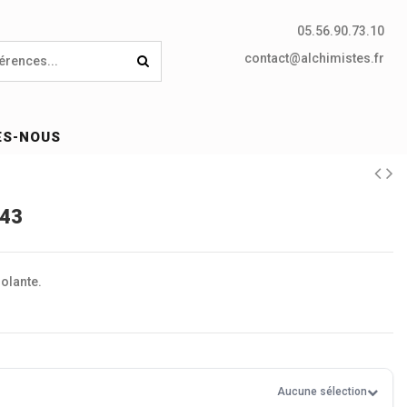
05.56.90.73.10
contact@alchimistes.fr
ES-NOUS
543
solante.
Aucune sélection