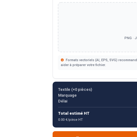
PNG · J
Formats vectoriels (AI, EPS, SVG) recommandé
aider à préparer votre fichier.
Textile (×
0
pièces)
Marquage
Délai
Total estimé HT
0.00 €/pièce HT