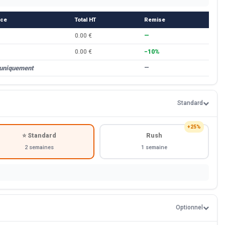
èce
Total HT
Remise
0.00 €
—
0.00 €
−10%
 uniquement
—
Standard
+25%
⭐ Standard
Rush
2 semaines
1 semaine
Optionnel