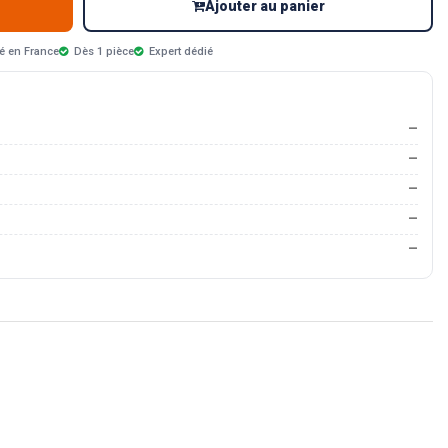
Ajouter au panier
é en France
Dès 1 pièce
Expert dédié
—
—
—
—
—