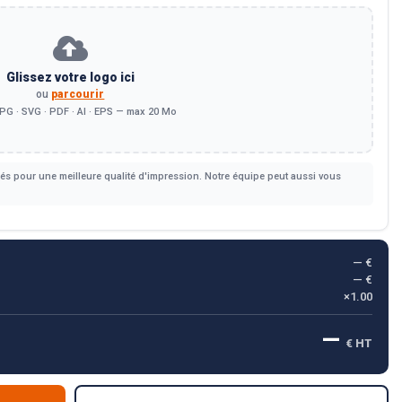
Glissez votre logo ici
ou
parcourir
PG · SVG · PDF · AI · EPS — max 20 Mo
s pour une meilleure qualité d'impression. Notre équipe peut aussi vous
— €
— €
×1.00
—
€ HT