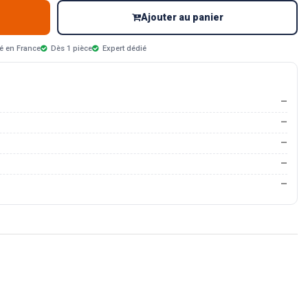
Ajouter au panier
é en France
Dès 1 pièce
Expert dédié
—
—
—
—
—