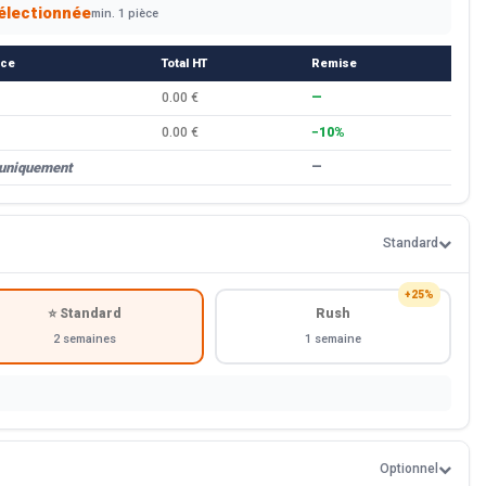
électionnée
min. 1 pièce
èce
Total HT
Remise
0.00 €
—
0.00 €
−10%
 uniquement
—
Standard
+25%
⭐ Standard
Rush
2 semaines
1 semaine
Optionnel