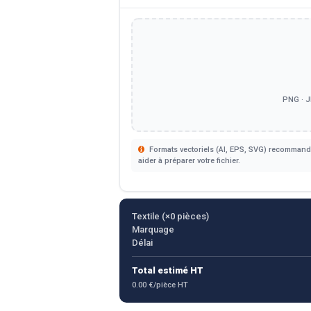
PNG · J
Formats vectoriels (AI, EPS, SVG) recommandé
aider à préparer votre fichier.
Textile (×
0
pièces)
Marquage
Délai
Total estimé HT
0.00 €/pièce HT