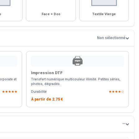
s
Face + Dos
Textile Vierge
Non sélectionné
🖨️
Impression DTF
rporate et
Transfert numérique multicouleur illimité. Petites séries,
photos, dégradés.
★★★★★
Durabilité
★★★★☆
À partir de
2.75 €
—