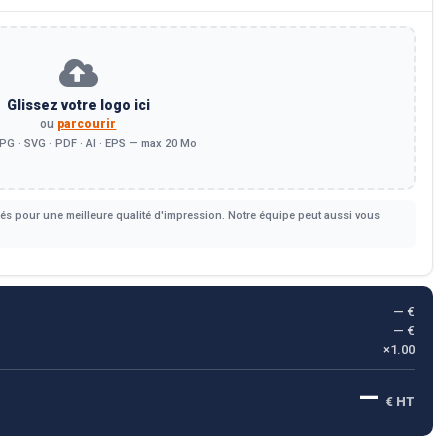
Glissez votre logo ici
ou
parcourir
PG · SVG · PDF · AI · EPS — max 20 Mo
s pour une meilleure qualité d'impression. Notre équipe peut aussi vous
— €
— €
×1.00
—
€ HT