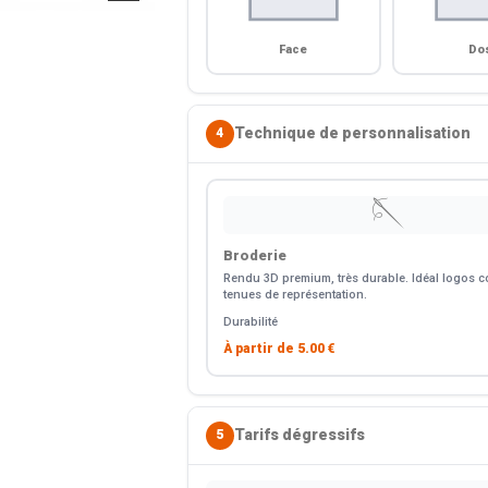
Face
Do
Technique de personnalisation
4
🪡
Broderie
Rendu 3D premium, très durable. Idéal logos co
tenues de représentation.
Durabilité
À partir de
5.00 €
Tarifs dégressifs
5