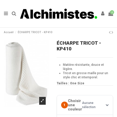
0
Accueil
ÉCHARPE TRICOT - KP410
ÉCHARPE TRICOT -
KP410
Matière résistante, douce et
légère.
Tricot en grosse maille pour un
style chic et intemporel.
Tailles : One Size
Choisir
Aucune
une
1
sélection
couleur