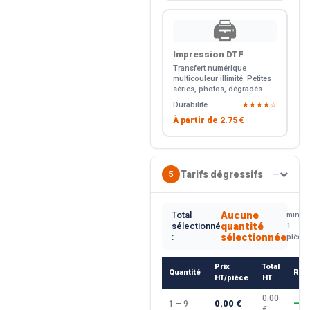
🖨️
Impression DTF
Transfert numérique
multicouleur illimité. Petites
séries, photos, dégradés.
Durabilité
★★★★☆
À partir de
2.75 €
Tarifs dégressifs
5
—
Aucune
Total
min.
quantité
sélectionné
1
sélectionnée
:
pièce
Prix
Total
Quantité
Rem
HT/pièce
HT
0.00
0.00 €
1 – 9
—
€