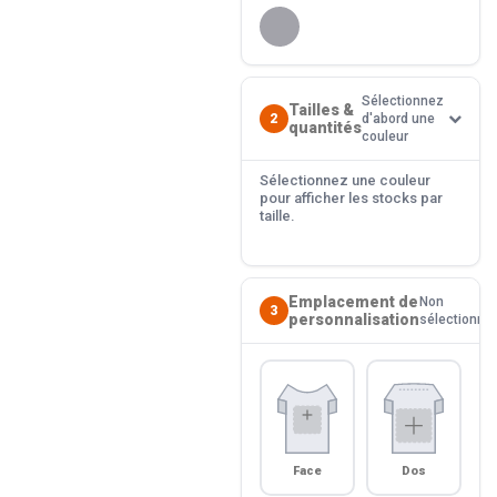
Sélectionnez
Tailles &
2
d'abord une
quantités
couleur
Sélectionnez une couleur
pour afficher les stocks par
taille.
Emplacement de
Non
3
personnalisation
sélectionné
Face
Dos