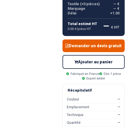
Textile (×
0
pièces)
— €
Marquage
— €
Délai
×1.00
—
Total estimé HT
€ HT
0.00 €/pièce HT
Demander un devis gratuit
Ajouter au panier
Fabriqué en France
Dès 1 pièce
Expert dédié
Récapitulatif
Couleur
—
Emplacement
—
Technique
—
Quantité
—