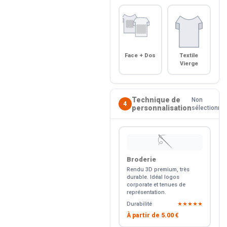
Face + Dos
Textile
Vierge
Technique de
Non
4
personnalisation
sélectionné
🪡
Broderie
Rendu 3D premium, très
durable. Idéal logos
corporate et tenues de
représentation.
Durabilité
★★★★★
À partir de
5.00 €