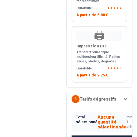
représentation.
Durabilité
★★★★★
À partir de
5.00 €
🖨️
Impression DTF
Transfert numérique
multicouleur illimité. Petites
séries, photos, dégradés.
Durabilité
★★★★☆
À partir de
2.75 €
Tarifs dégressifs
5
—
Aucune
Total
min.
quantité
sélectionné
1
sélectionnée
:
pièce