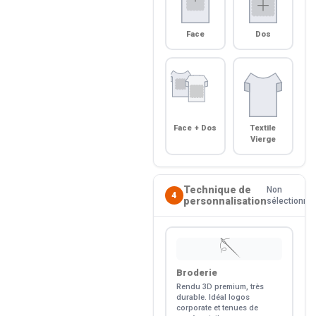
Face
Dos
Face + Dos
Textile
Vierge
Technique de
Non
4
personnalisation
sélectionné
🪡
Broderie
Rendu 3D premium, très
durable. Idéal logos
corporate et tenues de