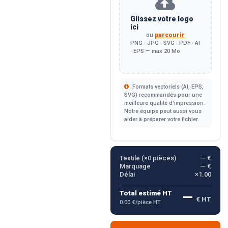
Glissez votre logo
ici
ou
parcourir
PNG · JPG · SVG · PDF · AI
· EPS — max 20 Mo
Formats vectoriels (AI, EPS,
SVG) recommandés pour une
meilleure qualité d'impression.
Notre équipe peut aussi vous
aider à préparer votre fichier.
Textile (×
0
pièces)
— €
Marquage
— €
Délai
×1.00
—
Total estimé HT
€ HT
0.00 €/pièce HT