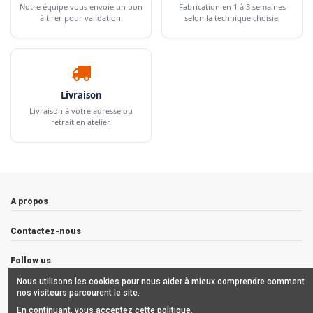
Notre équipe vous envoie un bon
Fabrication en 1 à 3 semaines
à tirer pour validation.
selon la technique choisie.
Livraison
Livraison à votre adresse ou
retrait en atelier.
A propos
Contactez-nous
Follow us
Nous utilisons les cookies pour nous aider à mieux comprendre comment
Newsletter
nos visiteurs parcourent le site.
En continuant, vous acceptez cette politique.