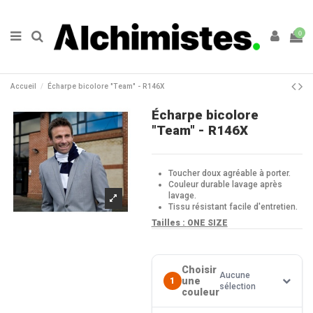
0
Accueil
Écharpe bicolore "Team" - R146X
Écharpe bicolore
"Team" - R146X
Toucher doux agréable à porter.
Couleur durable lavage après
lavage.
Tissu résistant facile d'entretien.
Tailles :
ONE SIZE
Choisir
Aucune
une
1
sélection
couleur