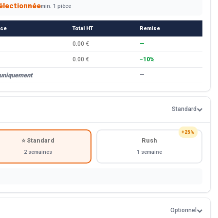
électionnée
min. 1 pièce
èce
Total HT
Remise
0.00 €
—
0.00 €
−10%
 uniquement
—
Standard
+25%
⭐ Standard
Rush
2 semaines
1 semaine
Optionnel