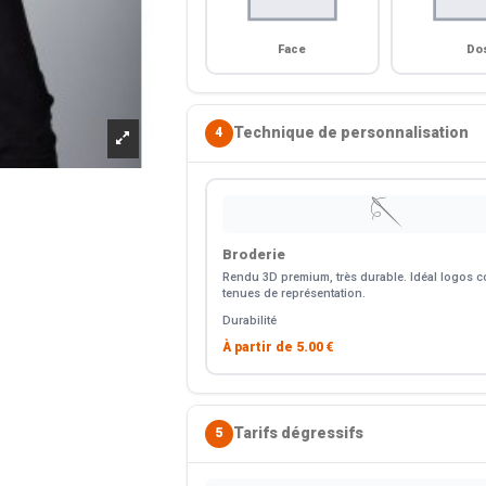
Face
Do
Technique de personnalisation
4
🪡
Broderie
Rendu 3D premium, très durable. Idéal logos co
tenues de représentation.
Durabilité
À partir de
5.00 €
Tarifs dégressifs
5