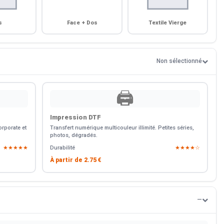
s
Face + Dos
Textile Vierge
Non sélectionné
🖨️
Impression DTF
rporate et
Transfert numérique multicouleur illimité. Petites séries,
photos, dégradés.
★★★★★
Durabilité
★★★★☆
À partir de
2.75 €
—