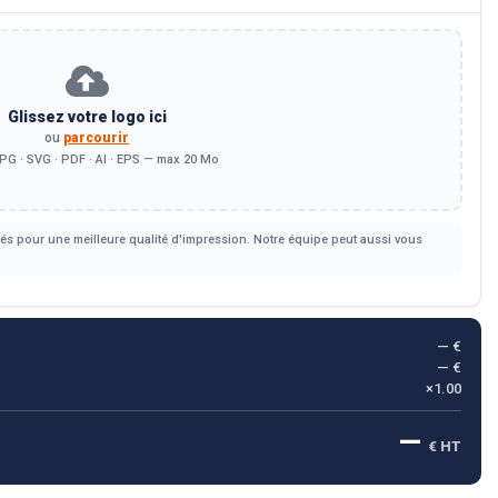
Glissez votre logo ici
ou
parcourir
PG · SVG · PDF · AI · EPS — max 20 Mo
s pour une meilleure qualité d'impression. Notre équipe peut aussi vous
— €
— €
×1.00
—
€ HT