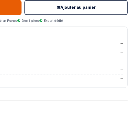
Ajouter au panier
é en France
Dès 1 pièce
Expert dédié
—
—
—
—
—