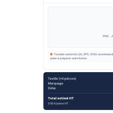
PNG · J
Formats vectoriels (AI, EPS, SVG) recommandé
aider à préparer votre fichier.
Textile (×
0
pièces)
Marquage
Délai
Total estimé HT
0.00 €/pièce HT