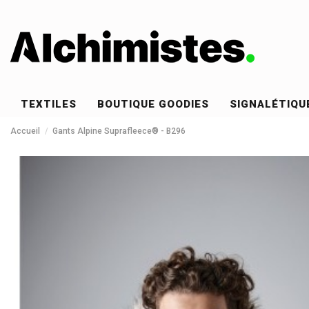
TEXTILES
BOUTIQUE GOODIES
SIGNALÉTIQU
Accueil
Gants Alpine Suprafleece® - B296