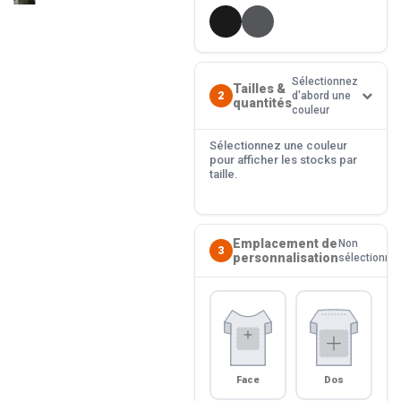
Sélectionnez
Tailles &
2
d'abord une
quantités
couleur
Sélectionnez une couleur
pour afficher les stocks par
taille.
Emplacement de
Non
3
personnalisation
sélectionné
Face
Dos