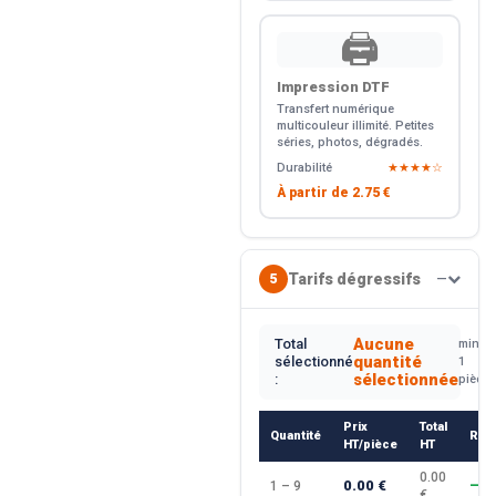
🖨️
Impression DTF
Transfert numérique
multicouleur illimité. Petites
séries, photos, dégradés.
Durabilité
★★★★☆
À partir de
2.75 €
Tarifs dégressifs
5
—
Aucune
Total
min.
quantité
sélectionné
1
sélectionnée
:
pièce
Prix
Total
Quantité
Rem
HT/pièce
HT
0.00
0.00 €
1 – 9
—
€