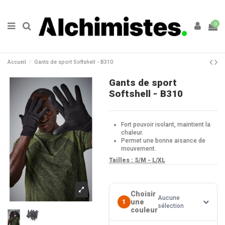
0
Accueil
Gants de sport Softshell - B310
Gants de sport
Softshell - B310
Fort pouvoir isolant, maintient la
chaleur.
Permet une bonne aisance de
mouvement.
Tailles :
S/M - L/XL
Choisir
Aucune
une
1
sélection
couleur