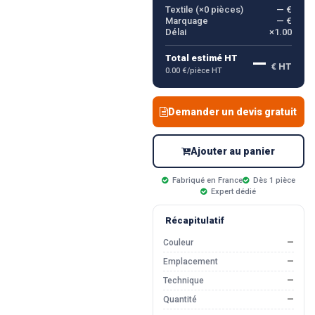
Textile (×
0
pièces)
— €
Marquage
— €
Délai
×1.00
—
Total estimé HT
€ HT
0.00 €/pièce HT
Demander un devis gratuit
Ajouter au panier
Fabriqué en France
Dès 1 pièce
Expert dédié
Récapitulatif
Couleur
—
Emplacement
—
Technique
—
Quantité
—