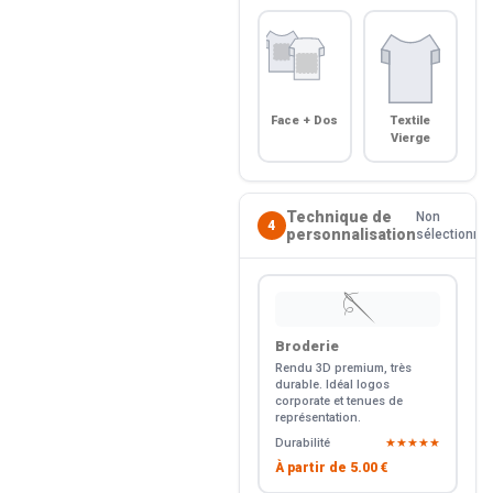
Face + Dos
Textile
Vierge
Technique de
Non
4
personnalisation
sélectionné
🪡
Broderie
Rendu 3D premium, très
durable. Idéal logos
corporate et tenues de
représentation.
Durabilité
★★★★★
À partir de
5.00 €