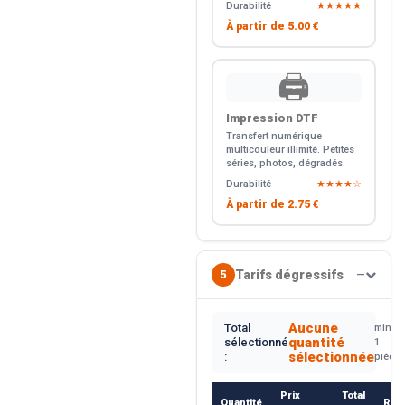
Durabilité
★★★★★
À partir de
5.00 €
🖨️
Impression DTF
Transfert numérique
multicouleur illimité. Petites
séries, photos, dégradés.
Durabilité
★★★★☆
À partir de
2.75 €
Tarifs dégressifs
5
—
Aucune
Total
min.
quantité
sélectionné
1
sélectionnée
:
pièce
Prix
Total
Quantité
Rem