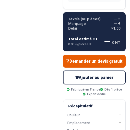
Textile (×
0
pièces)
— €
Marquage
— €
Délai
×1.00
—
Total estimé HT
€ HT
0.00 €/pièce HT
Demander un devis gratuit
Ajouter au panier
Fabriqué en France
Dès 1 pièce
Expert dédié
Récapitulatif
Couleur
—
Emplacement
—