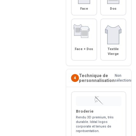
Face
Dos
Face + Dos
Textile
Vierge
Technique de
Non
4
personnalisation
sélectionné
🪡
Broderie
Rendu 3D premium, très
durable. Idéal logos
corporate et tenues de
représentation.