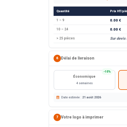
Quantité
Prix HT/pi
1 – 9
0.00 €
10 – 24
0.00 €
> 25 pièces
Sur devis
Délai de livraison
6
−10%
Économique
4 semaines
Date estimée :
21 août 2026
Votre logo à imprimer
7