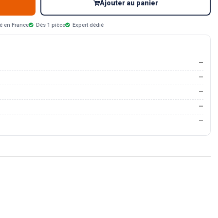
Ajouter au panier
é en France
Dès 1 pièce
Expert dédié
—
—
—
—
—