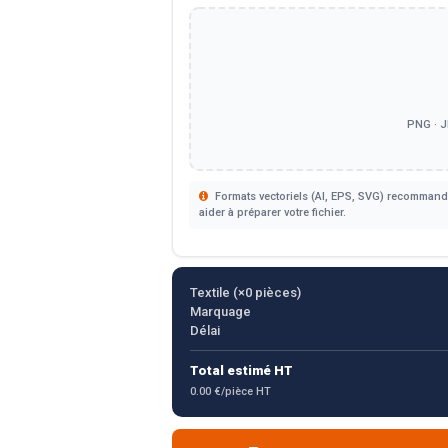
PNG · J
Formats vectoriels (AI, EPS, SVG) recommandé
aider à préparer votre fichier.
Textile (×
0
pièces)
Marquage
Délai
Total estimé HT
0.00 €/pièce HT