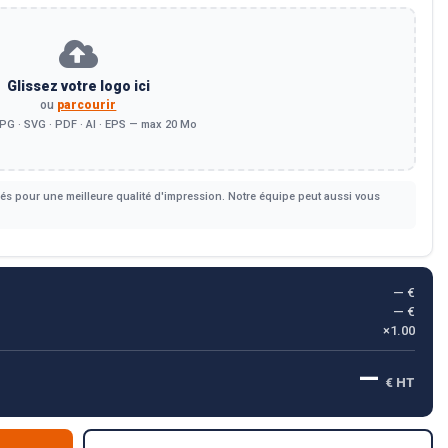
Glissez votre logo ici
ou
parcourir
PG · SVG · PDF · AI · EPS — max 20 Mo
s pour une meilleure qualité d'impression. Notre équipe peut aussi vous
— €
— €
×1.00
—
€ HT