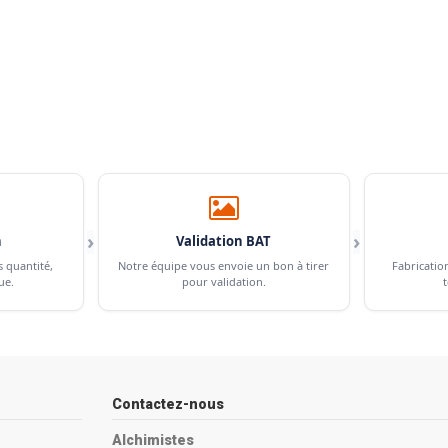
›
›
n
Validation BAT
s quantité,
Notre équipe vous envoie un bon à tirer
Fabricatio
ue.
pour validation.
t
Contactez-nous
Alchimistes