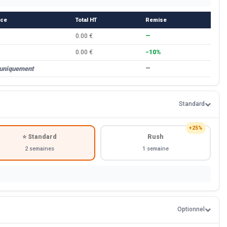
èce
Total HT
Remise
0.00 €
—
0.00 €
−10%
 uniquement
—
Standard
+25%
⭐ Standard
Rush
2 semaines
1 semaine
Optionnel