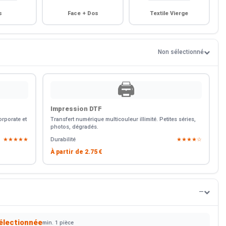
s
Face + Dos
Textile Vierge
Non sélectionné
🖨️
Impression DTF
rporate et
Transfert numérique multicouleur illimité. Petites séries,
photos, dégradés.
★★★★★
Durabilité
★★★★☆
À partir de
2.75 €
—
électionnée
min. 1 pièce