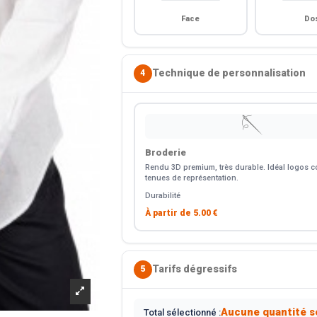
Face
Do
Technique de personnalisation
4
🪡
Broderie
Rendu 3D premium, très durable. Idéal logos co
tenues de représentation.
Durabilité
À partir de
5.00 €
Tarifs dégressifs
5
Aucune quantité s
Total sélectionné :