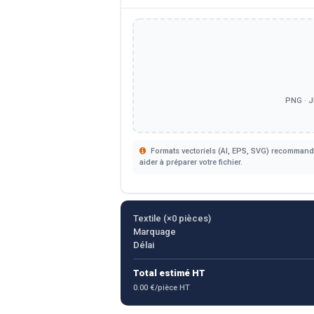
PNG · J
Formats vectoriels (AI, EPS, SVG) recommandé
aider à préparer votre fichier.
Textile (×
0
pièces)
Marquage
Délai
Total estimé HT
0.00 €/pièce HT