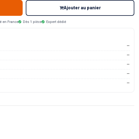
Ajouter au panier
é en France
Dès 1 pièce
Expert dédié
—
—
—
—
—