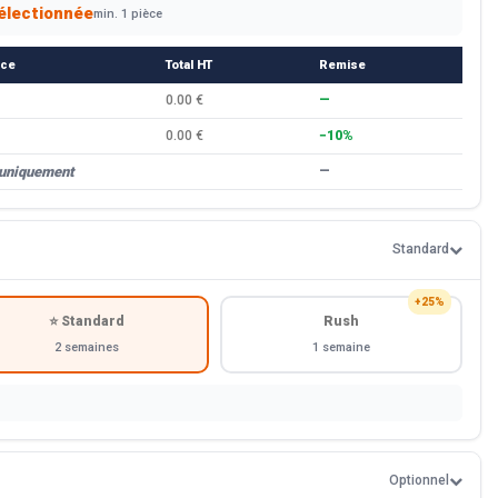
électionnée
min. 1 pièce
èce
Total HT
Remise
0.00 €
—
0.00 €
−10%
 uniquement
—
Standard
+25%
⭐ Standard
Rush
2 semaines
1 semaine
Optionnel