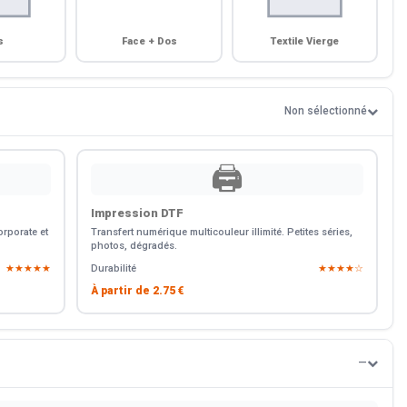
s
Face + Dos
Textile Vierge
Non sélectionné
🖨️
Impression DTF
rporate et
Transfert numérique multicouleur illimité. Petites séries,
photos, dégradés.
★★★★★
Durabilité
★★★★☆
À partir de
2.75 €
—