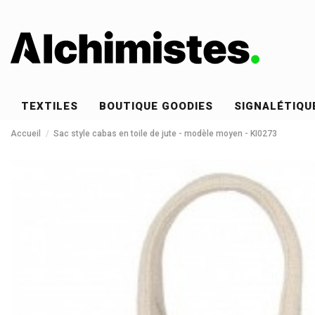
TEXTILES
BOUTIQUE GOODIES
SIGNALÉTIQU
Accueil
Sac style cabas en toile de jute - modèle moyen - KI0273