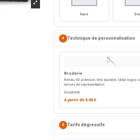
Face
Do
Technique de personnalisation
4
🪡
Broderie
Rendu 3D premium, très durable. Idéal logos co
tenues de représentation.
Durabilité
À partir de
5.00 €
Tarifs dégressifs
5