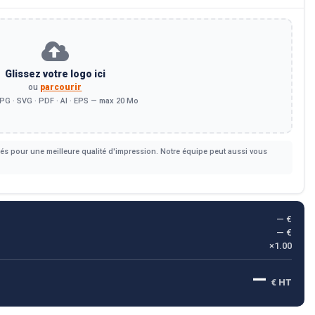
Glissez votre logo ici
ou
parcourir
PG · SVG · PDF · AI · EPS — max 20 Mo
s pour une meilleure qualité d'impression. Notre équipe peut aussi vous
— €
— €
×1.00
—
€ HT