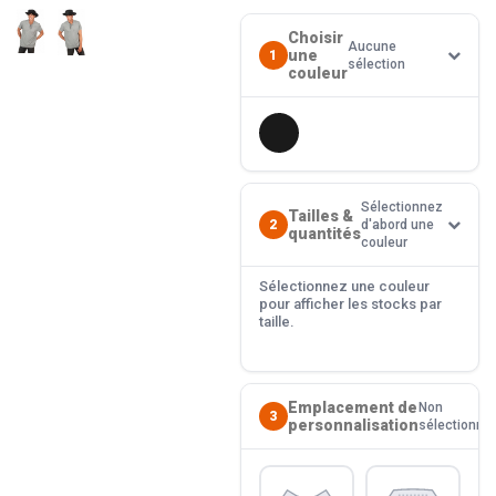
Choisir
Aucune
une
1
sélection
couleur
Sélectionnez
Tailles &
2
d'abord une
quantités
couleur
Sélectionnez une couleur
pour afficher les stocks par
taille.
Emplacement de
Non
3
personnalisation
sélectionné