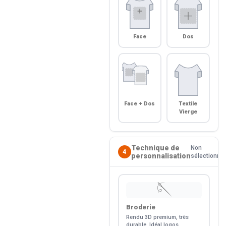
Face
Dos
Face + Dos
Textile
Vierge
Technique de
Non
4
personnalisation
sélectionné
🪡
Broderie
Rendu 3D premium, très
durable. Idéal logos