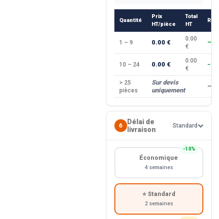
Prix
Total
Quantité
Rem
HT/pièce
HT
0.00
0.00 €
1 – 9
—
€
0.00
0.00 €
10 – 24
−10
€
Sur devis
> 25
—
uniquement
pièces
Délai de
6
Standard
livraison
−10%
Économique
4 semaines
⭐ Standard
2 semaines