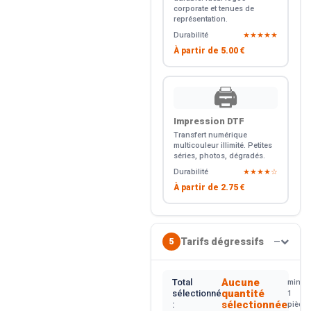
corporate et tenues de
représentation.
Durabilité
★★★★★
À partir de
5.00 €
🖨️
Impression DTF
Transfert numérique
multicouleur illimité. Petites
séries, photos, dégradés.
Durabilité
★★★★☆
À partir de
2.75 €
Tarifs dégressifs
5
—
Aucune
Total
min.
quantité
sélectionné
1
sélectionnée
:
pièce