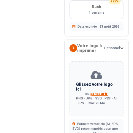
+25%
Rush
1 semaine
Date estimée :
23 août 2026
Votre logo à
7
Optionnel
imprimer
Glissez votre logo
ici
ou
parcourir
PNG · JPG · SVG · PDF · AI
· EPS — max 20 Mo
Formats vectoriels (AI, EPS,
SVG) recommandés pour une