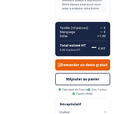
meilleure qualité d'impression.
Notre équipe peut aussi vous
aider à préparer votre fichier.
Textile (×
0
pièces)
— €
Marquage
— €
Délai
×1.00
—
Total estimé HT
€ HT
0.00 €/pièce HT
Demander un devis gratuit
Ajouter au panier
Fabriqué en France
Dès 1 pièce
Expert dédié
Récapitulatif
Couleur
—