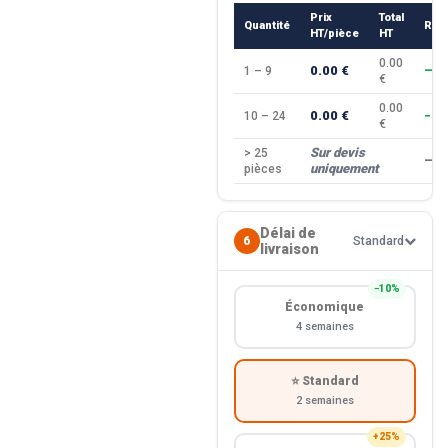
Prix
Total
Quantité
Rem
HT/pièce
HT
0.00
0.00 €
1 – 9
—
€
0.00
0.00 €
10 – 24
−10
€
Sur devis
> 25
—
uniquement
pièces
Délai de
6
Standard
livraison
−10%
Économique
4 semaines
⭐ Standard
2 semaines
+25%