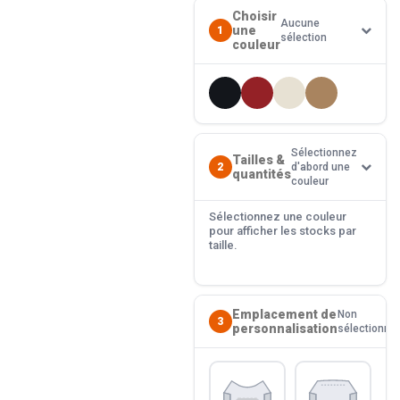
Choisir
Aucune
une
1
sélection
couleur
Sélectionnez
Tailles &
2
d'abord une
quantités
couleur
Sélectionnez une couleur
pour afficher les stocks par
taille.
Emplacement de
Non
3
personnalisation
sélectionné