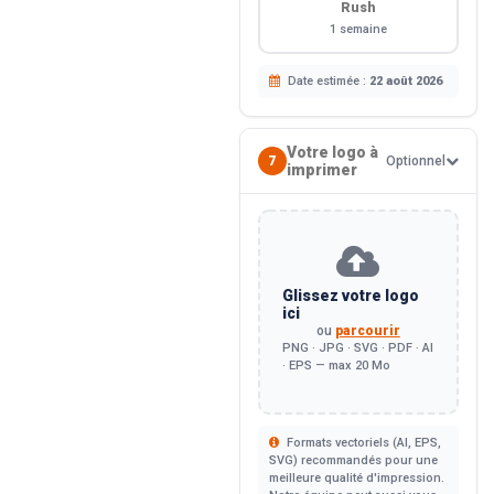
Rush
1 semaine
Date estimée :
22 août 2026
Votre logo à
7
Optionnel
imprimer
Glissez votre logo
ici
ou
parcourir
PNG · JPG · SVG · PDF · AI
· EPS — max 20 Mo
Formats vectoriels (AI, EPS,
SVG) recommandés pour une
meilleure qualité d'impression.