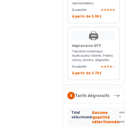
représentation.
Durabilité
★★★★★
À partir de
5.00 €
🖨️
Impression DTF
Transfert numérique
multicouleur illimité. Petites
séries, photos, dégradés.
Durabilité
★★★★☆
À partir de
2.75 €
Tarifs dégressifs
5
—
Aucune
Total
min.
quantité
sélectionné
1
sélectionnée
:
pièce