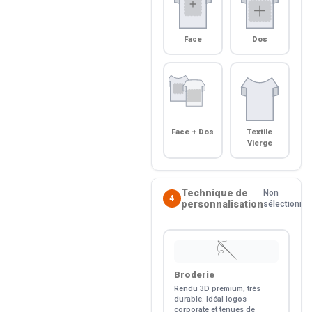
Face
Dos
Face + Dos
Textile
Vierge
Technique de
Non
4
personnalisation
sélectionné
🪡
Broderie
Rendu 3D premium, très
durable. Idéal logos
corporate et tenues de