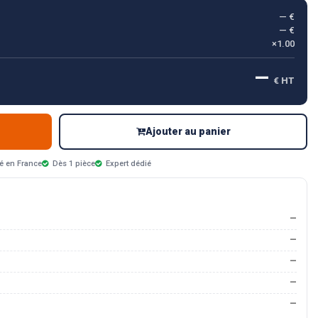
— €
— €
×1.00
—
€ HT
Ajouter au panier
é en France
Dès 1 pièce
Expert dédié
—
—
—
—
—