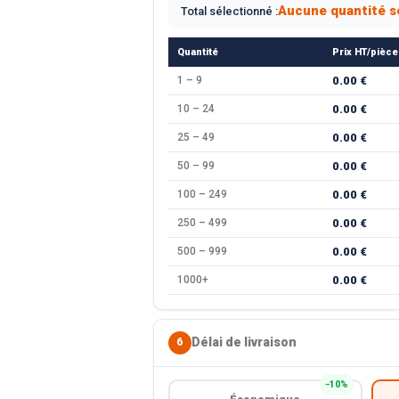
Aucune quantité s
Total sélectionné :
Quantité
Prix HT/pièce
1 – 9
0.00 €
10 – 24
0.00 €
25 – 49
0.00 €
50 – 99
0.00 €
100 – 249
0.00 €
250 – 499
0.00 €
500 – 999
0.00 €
1000+
0.00 €
Délai de livraison
6
−10%