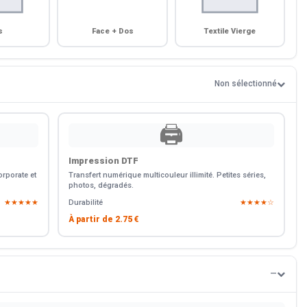
s
Face + Dos
Textile Vierge
Non sélectionné
🖨️
Impression DTF
rporate et
Transfert numérique multicouleur illimité. Petites séries,
photos, dégradés.
★★★★★
Durabilité
★★★★☆
À partir de
2.75 €
—