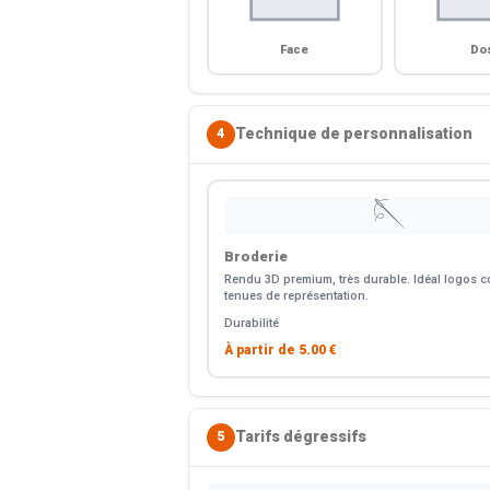
Face
Do
Technique de personnalisation
4
🪡
Broderie
Rendu 3D premium, très durable. Idéal logos co
tenues de représentation.
Durabilité
À partir de
5.00 €
Tarifs dégressifs
5