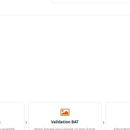
›
›
n
Validation BAT
s quantité,
Notre équipe vous envoie un bon à tirer
Fabricatio