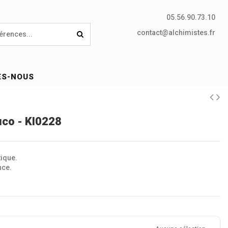
05.56.90.73.10
contact@alchimistes.fr
ES-NOUS
uco - KI0228
tique.
nce.