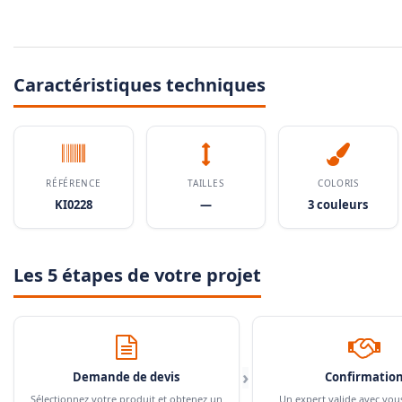
Caractéristiques techniques
RÉFÉRENCE
TAILLES
COLORIS
KI0228
—
3 couleurs
Les 5 étapes de votre projet
›
Demande de devis
Confirmatio
Sélectionnez votre produit et obtenez un
Un expert valide avec vou