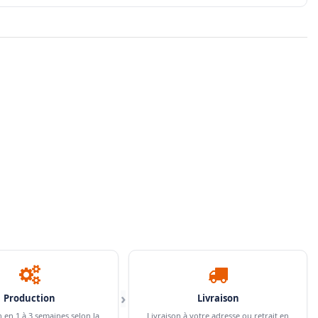
›
Production
Livraison
n en 1 à 3 semaines selon la
Livraison à votre adresse ou retrait en