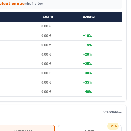
électionnée
min. 1 pièce
Total HT
Remise
0.00 €
—
0.00 €
−10%
0.00 €
−15%
0.00 €
−20%
0.00 €
−25%
0.00 €
−30%
0.00 €
−35%
0.00 €
−40%
Standard
+25%