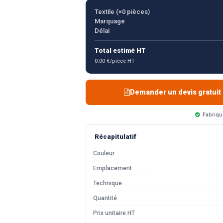
Textile (×
0
pièces)
Marquage
Délai
Total estimé HT
0.00 €/pièce HT
Demander un devis gratuit
Fabriqu
Récapitulatif
Couleur
Emplacement
Technique
Quantité
Prix unitaire HT