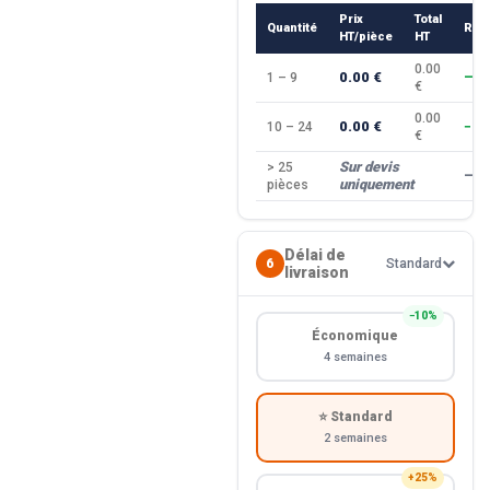
Prix
Total
Quantité
Rem
HT/pièce
HT
0.00
0.00 €
1 – 9
—
€
0.00
0.00 €
10 – 24
−10
€
Sur devis
> 25
—
uniquement
pièces
Délai de
6
Standard
livraison
−10%
Économique
4 semaines
⭐ Standard
2 semaines
+25%