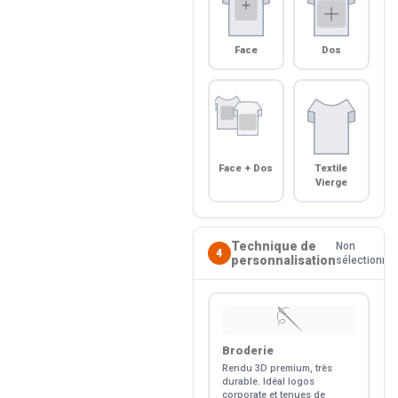
Face
Dos
Face + Dos
Textile
Vierge
Technique de
Non
4
personnalisation
sélectionné
🪡
Broderie
Rendu 3D premium, très
durable. Idéal logos
corporate et tenues de