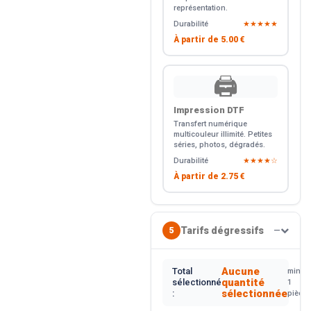
représentation.
Durabilité
★★★★★
À partir de
5.00 €
🖨️
Impression DTF
Transfert numérique
multicouleur illimité. Petites
séries, photos, dégradés.
Durabilité
★★★★☆
À partir de
2.75 €
Tarifs dégressifs
5
—
Aucune
Total
min.
quantité
sélectionné
1
sélectionnée
:
pièce