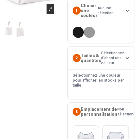
Choisir
Aucune
une
1
sélection
couleur
Sélectionnez
Tailles &
2
d'abord une
quantités
couleur
Sélectionnez une couleur
pour afficher les stocks par
taille.
Emplacement de
Non
3
personnalisation
sélectionné