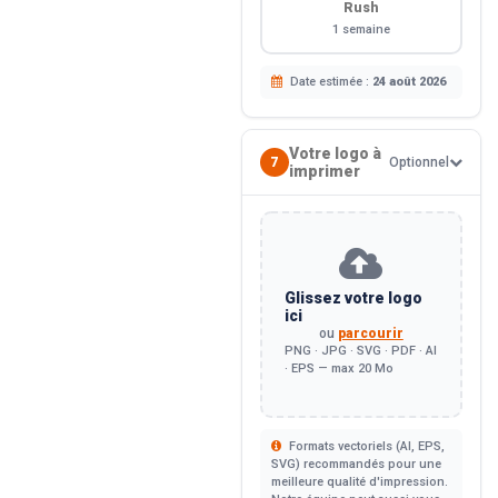
Rush
1 semaine
Date estimée :
24 août 2026
Votre logo à
7
Optionnel
imprimer
Glissez votre logo
ici
ou
parcourir
PNG · JPG · SVG · PDF · AI
· EPS — max 20 Mo
Formats vectoriels (AI, EPS,
SVG) recommandés pour une
meilleure qualité d'impression.