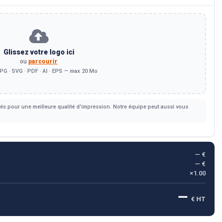
Glissez votre logo ici
ou
parcourir
PG · SVG · PDF · AI · EPS — max 20 Mo
s pour une meilleure qualité d'impression. Notre équipe peut aussi vous
— €
— €
×1.00
—
€ HT