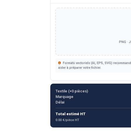
PNG · J
Formats vectoriels (AI, EPS, SVG) recommandé
aider à préparer votre fichier.
Textile (×
0
pièces)
Marquage
Délai
Total estimé HT
0.00 €/pièce HT