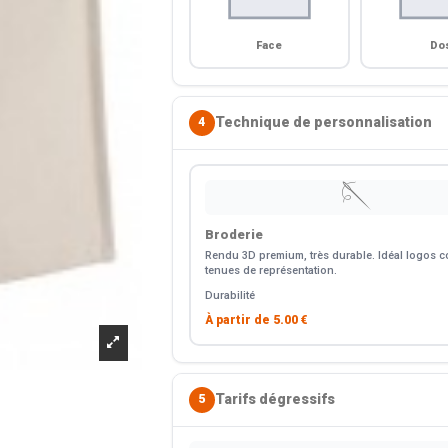
Face
Do
Technique de personnalisation
4
🪡
Broderie
Rendu 3D premium, très durable. Idéal logos co
tenues de représentation.
Durabilité
À partir de
5.00 €
Tarifs dégressifs
5