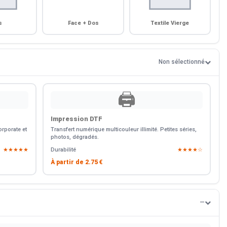
s
Face + Dos
Textile Vierge
Non sélectionné
🖨️
Impression DTF
rporate et
Transfert numérique multicouleur illimité. Petites séries,
photos, dégradés.
★★★★★
Durabilité
★★★★☆
À partir de
2.75 €
—