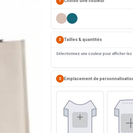
Choisir une couleur
1
Tailles & quantités
2
Sélectionnez une couleur pour afficher les s
Emplacement de personnalisatio
3