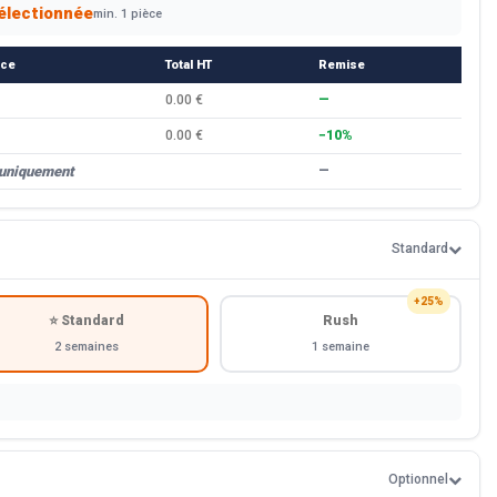
électionnée
min. 1 pièce
èce
Total HT
Remise
0.00 €
—
0.00 €
−10%
 uniquement
—
Standard
+25%
⭐ Standard
Rush
2 semaines
1 semaine
Optionnel