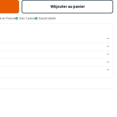
Ajouter au panier
é en France
Dès 1 pièce
Expert dédié
—
—
—
—
—