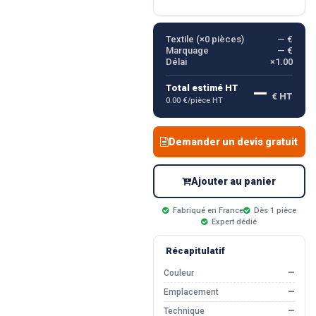
Textile (×
0
pièces)
— €
Marquage
— €
Délai
×1.00
—
Total estimé HT
€ HT
0.00 €/pièce HT
Demander un devis gratuit
Ajouter au panier
Fabriqué en France
Dès 1 pièce
Expert dédié
Récapitulatif
Couleur
—
Emplacement
—
Technique
—