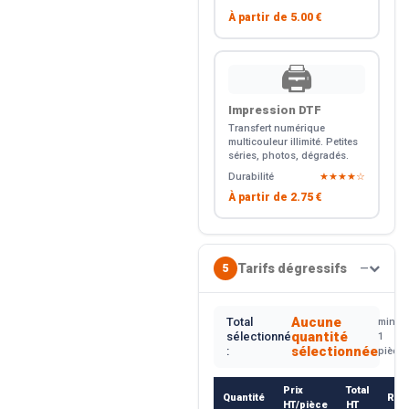
À partir de
5.00 €
🖨️
Impression DTF
Transfert numérique
multicouleur illimité. Petites
séries, photos, dégradés.
Durabilité
★★★★☆
À partir de
2.75 €
Tarifs dégressifs
5
—
Aucune
Total
min.
quantité
sélectionné
1
sélectionnée
:
pièce
Prix
Total
Quantité
Rem
HT/pièce
HT